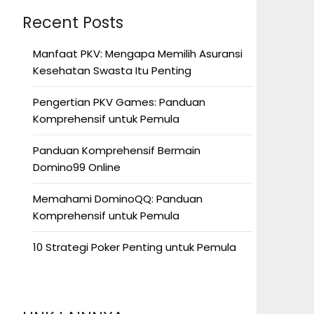
Recent Posts
Manfaat PKV: Mengapa Memilih Asuransi
Kesehatan Swasta Itu Penting
Pengertian PKV Games: Panduan
Komprehensif untuk Pemula
Panduan Komprehensif Bermain
Domino99 Online
Memahami DominoQQ: Panduan
Komprehensif untuk Pemula
10 Strategi Poker Penting untuk Pemula