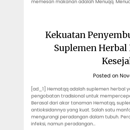
memesan makanan adalah Menuqq. Menuqq
Kekuatan Penyemb
Suplemen Herbal 
Keseja
Posted on
Nov
[ad_1] Hematqq adalah suplemen herbal 
pengobatan tradisional untuk mempercep
Berasal dari akar tanaman Hematqq, supleme
antioksidannya yang kuat. Salah satu m
mengurangi peradangan dalam tubuh. Pera
infeksi, namun peradangan…