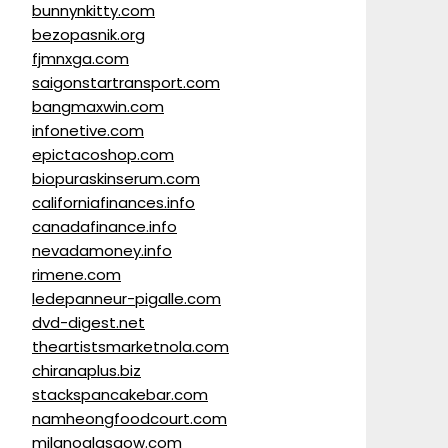
bunnynkitty.com
bezopasnik.org
fjmnxga.com
saigonstartransport.com
bangmaxwin.com
infonetive.com
epictacoshop.com
biopuraskinserum.com
californiafinances.info
canadafinance.info
nevadamoney.info
rimene.com
ledepanneur-pigalle.com
dvd-digest.net
theartistsmarketnola.com
chiranaplus.biz
stackspancakebar.com
namheongfoodcourt.com
milanoglasgow.com