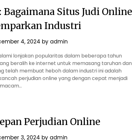
 Bagaimana Situs Judi Online
mparkan Industri
ember 4, 2024
by
admin
ngalami lonjakan popularitas dalam beberapa tahun
ang beralih ke internet untuk memasang taruhan dan
g telah membuat heboh dalam industri ini adalah
 kancah perjudian online yang dengan cepat menjadi
i macam…
epan Perjudian Online
ember 3, 2024
by
admin