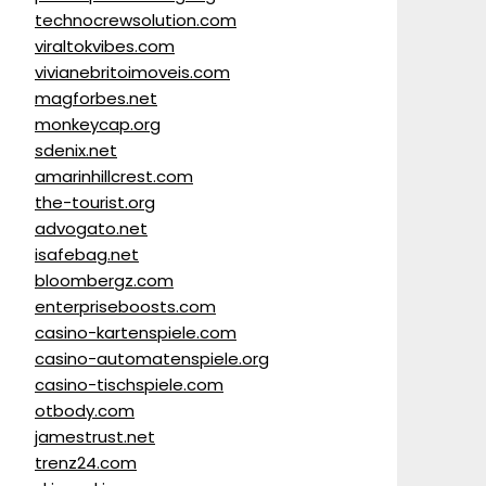
technocrewsolution.com
viraltokvibes.com
vivianebritoimoveis.com
magforbes.net
monkeycap.org
sdenix.net
amarinhillcrest.com
the-tourist.org
advogato.net
isafebag.net
bloombergz.com
enterpriseboosts.com
casino-kartenspiele.com
casino-automatenspiele.org
casino-tischspiele.com
otbody.com
jamestrust.net
trenz24.com