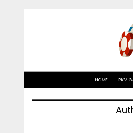
Skip
to
content
HOME
PKV G
Aut