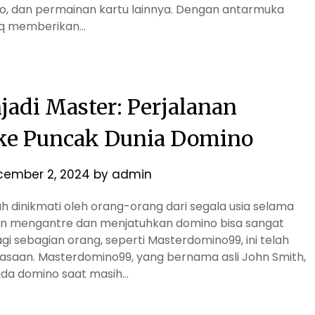
, dan permainan kartu lainnya. Dengan antarmuka
qq memberikan…
jadi Master: Perjalanan
ke Puncak Dunia Domino
ember 2, 2024
by
admin
 dinikmati oleh orang-orang dari segala usia selama
n mengantre dan menjatuhkan domino bisa sangat
sebagian orang, seperti Masterdomino99, ini telah
uasaan. Masterdomino99, yang bernama asli John Smith,
da domino saat masih…