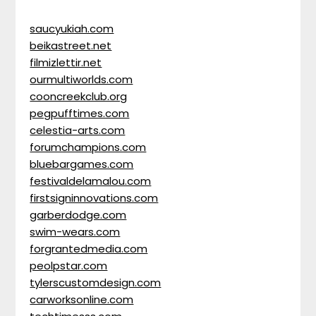
saucyukiah.com
beikastreet.net
filmizlettir.net
ourmultiworlds.com
cooncreekclub.org
pegpufftimes.com
celestia-arts.com
forumchampions.com
bluebargames.com
festivaldelamalou.com
firstsigninnovations.com
garberdodge.com
swim-wears.com
forgrantedmedia.com
peolpstar.com
tylerscustomdesign.com
carworksonline.com