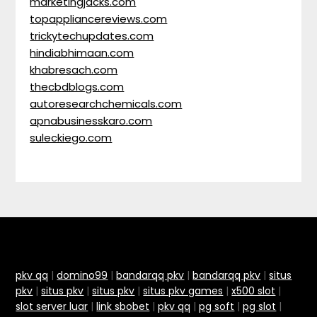
marketingjacks.com
topappliancereviews.com
trickytechupdates.com
hindiabhimaan.com
khabresach.com
thecbdblogs.com
autoresearchchemicals.com
apnabusinesskaro.com
suleckiego.com
pkv qq
|
domino99
|
bandarqq pkv
|
bandarqq pkv
|
situs
pkv
|
situs pkv
|
situs pkv
|
situs pkv games
|
x500 slot
|
slot server luar
|
link sbobet
|
pkv qq
|
pg soft
|
pg slot
|