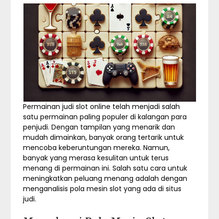
Permainan judi slot online telah menjadi salah
satu permainan paling populer di kalangan para
penjudi. Dengan tampilan yang menarik dan
mudah dimainkan, banyak orang tertarik untuk
mencoba keberuntungan mereka. Namun,
banyak yang merasa kesulitan untuk terus
menang di permainan ini. Salah satu cara untuk
meningkatkan peluang menang adalah dengan
menganalisis pola mesin slot yang ada di situs
judi.