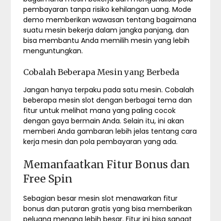
pembayaran tanpa risiko kehilangan uang. Mode
demo memberikan wawasan tentang bagaimana
suatu mesin bekerja dalam jangka panjang, dan
bisa membantu Anda memilih mesin yang lebih
menguntungkan.
Cobalah Beberapa Mesin yang Berbeda
Jangan hanya terpaku pada satu mesin. Cobalah
beberapa mesin slot dengan berbagai tema dan
fitur untuk melihat mana yang paling cocok
dengan gaya bermain Anda. Selain itu, ini akan
memberi Anda gambaran lebih jelas tentang cara
kerja mesin dan pola pembayaran yang ada.
Memanfaatkan Fitur Bonus dan
Free Spin
Sebagian besar mesin slot menawarkan fitur
bonus dan putaran gratis yang bisa memberikan
peluang menang lebih besar. Fitur ini bisa sangat