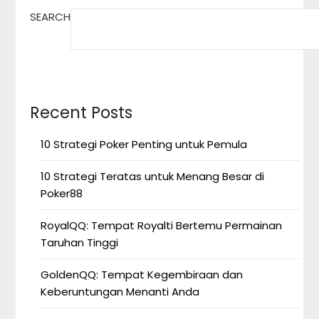
SEARCH
Recent Posts
10 Strategi Poker Penting untuk Pemula
10 Strategi Teratas untuk Menang Besar di
Poker88
RoyalQQ: Tempat Royalti Bertemu Permainan
Taruhan Tinggi
GoldenQQ: Tempat Kegembiraan dan
Keberuntungan Menanti Anda