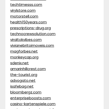
techtimesss.com
virylstore.com
motorstell.com
health150years.com
prescriptions-drug.org
technocrewsolution.com
viraltokvibes.com
vivianebritoimoveis.com
magforbes.net
monkeycap.org
sdenix.net
amarinhillcrest.com
the-tourist.org
advogato.net
isafebag.net
bloombergz.com
enterpriseboosts.com
casino-kartenspiele.com