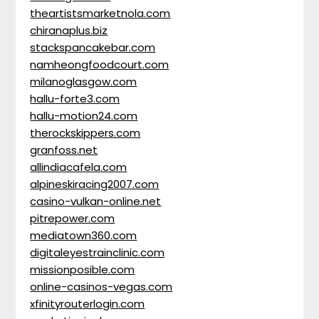
theartistsmarketnola.com
chiranaplus.biz
stackspancakebar.com
namheongfoodcourt.com
milanoglasgow.com
hallu-forte3.com
hallu-motion24.com
therockskippers.com
granfoss.net
allindiacafela.com
alpineskiracing2007.com
casino-vulkan-online.net
pitrepower.com
mediatown360.com
digitaleyestrainclinic.com
missionposible.com
online-casinos-vegas.com
xfinityrouterlogin.com