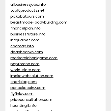
allbusinessjobs.info
top10products.net
pickabatours.com
beastmode-bodybuilding.com
financelplan.info
businessfuture.info
infojudibet.com
cbdmap.info
deanbeanxn.com
matkarajdhanigame.com
popthrone.com
world-slots.com
imakewebsolution.com
che-blog.com
pancakecoinz.com
flyfinley.com
prideconsultation.com
hountinglil.info