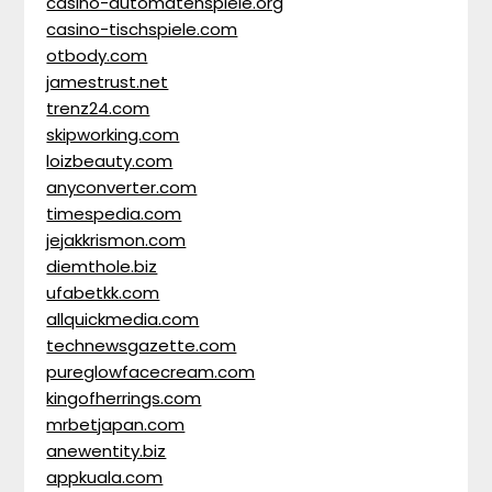
casino-automatenspiele.org
casino-tischspiele.com
otbody.com
jamestrust.net
trenz24.com
skipworking.com
loizbeauty.com
anyconverter.com
timespedia.com
jejakkrismon.com
diemthole.biz
ufabetkk.com
allquickmedia.com
technewsgazette.com
pureglowfacecream.com
kingofherrings.com
mrbetjapan.com
anewentity.biz
appkuala.com