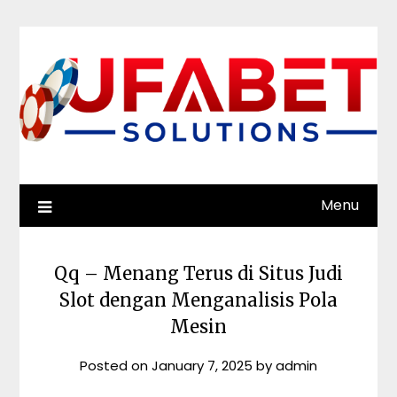
Skip
to
content
Menu
Qq – Menang Terus di Situs Judi
Slot dengan Menganalisis Pola
Mesin
Posted on
January 7, 2025
by
admin