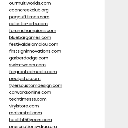
ourmultiworlds.com
cooncreekclub.org
pegpufftimes.com
celestia-arts.com
forumchampions.com
bluebargames.com
festivaldelamalou.com
firstsigninnovations.com
garberdodge.com
swim-wears.com
forgrantedmedia.com
peolpstar.com
tylerscustomdesign.com
carworksonline.com
techtimesss.com
virylstore.com
motorstell.com
health150years.com
prescriptions-drug.org