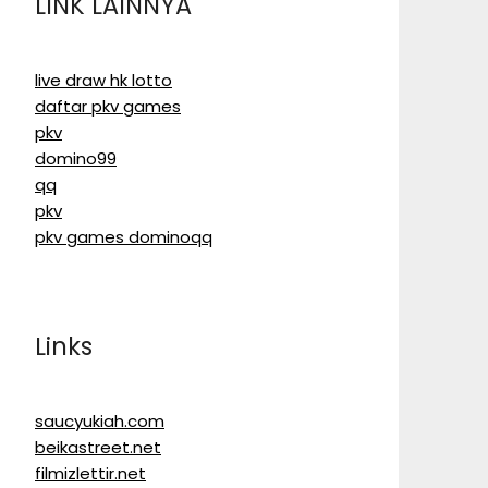
LINK LAINNYA
live draw hk lotto
daftar pkv games
pkv
domino99
qq
pkv
pkv games dominoqq
Links
saucyukiah.com
beikastreet.net
filmizlettir.net