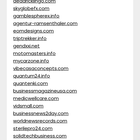
deadricklingo.com
skyglobefx.com
gamblespherex.info
agentur-ramsenthaler.com
eomdesigns.com
triptrekker.info
gendxxi.net
motomasters.info
mycarzone.info
vibecasaconcepts.com
quantum24.info
quantenki.com
businessmagazineusa.com
medicwellcare.com
vidsmall.com
businessnews2day.com
worldnewsrecords.com
sterilepro24.com
solidtechbusiness.com