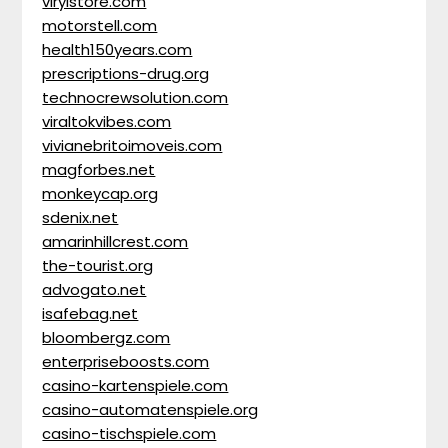
virylstore.com
motorstell.com
health150years.com
prescriptions-drug.org
technocrewsolution.com
viraltokvibes.com
vivianebritoimoveis.com
magforbes.net
monkeycap.org
sdenix.net
amarinhillcrest.com
the-tourist.org
advogato.net
isafebag.net
bloombergz.com
enterpriseboosts.com
casino-kartenspiele.com
casino-automatenspiele.org
casino-tischspiele.com