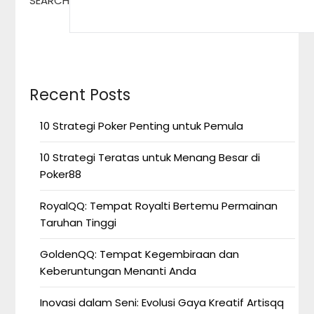
SEARCH
Recent Posts
10 Strategi Poker Penting untuk Pemula
10 Strategi Teratas untuk Menang Besar di
Poker88
RoyalQQ: Tempat Royalti Bertemu Permainan
Taruhan Tinggi
GoldenQQ: Tempat Kegembiraan dan
Keberuntungan Menanti Anda
Inovasi dalam Seni: Evolusi Gaya Kreatif Artisqq