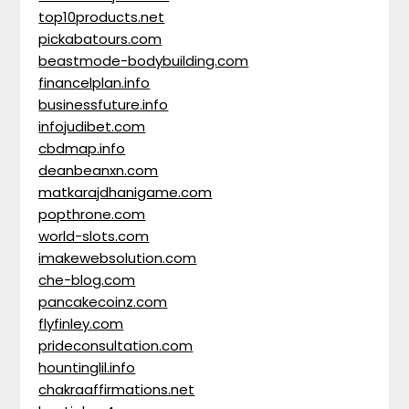
top10products.net
pickabatours.com
beastmode-bodybuilding.com
financelplan.info
businessfuture.info
infojudibet.com
cbdmap.info
deanbeanxn.com
matkarajdhanigame.com
popthrone.com
world-slots.com
imakewebsolution.com
che-blog.com
pancakecoinz.com
flyfinley.com
prideconsultation.com
hountinglil.info
chakraaffirmations.net