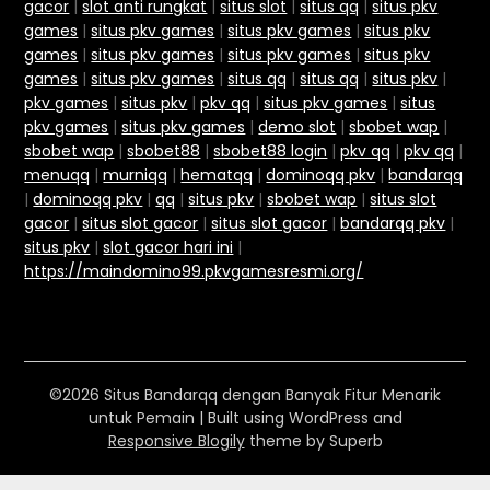
gacor
|
slot anti rungkat
|
situs slot
|
situs qq
|
situs pkv
games
|
situs pkv games
|
situs pkv games
|
situs pkv
games
|
situs pkv games
|
situs pkv games
|
situs pkv
games
|
situs pkv games
|
situs qq
|
situs qq
|
situs pkv
|
pkv games
|
situs pkv
|
pkv qq
|
situs pkv games
|
situs
pkv games
|
situs pkv games
|
demo slot
|
sbobet wap
|
sbobet wap
|
sbobet88
|
sbobet88 login
|
pkv qq
|
pkv qq
|
menuqq
|
murniqq
|
hematqq
|
dominoqq pkv
|
bandarqq
|
dominoqq pkv
|
qq
|
situs pkv
|
sbobet wap
|
situs slot
gacor
|
situs slot gacor
|
situs slot gacor
|
bandarqq pkv
|
situs pkv
|
slot gacor hari ini
|
https://maindomino99.pkvgamesresmi.org/
©2026 Situs Bandarqq dengan Banyak Fitur Menarik
untuk Pemain
| Built using WordPress and
Responsive Blogily
theme by Superb