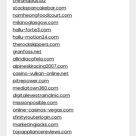
chiranaplus.biz
stackspancakebar.com
namheongfoodcourt.com
milanoglasgow.com
hallu-forte3.com
hallu-motion24.com
therockskippers.com
granfoss.net
allindiacafela.com
alpineskiracing2007.com
casino-vulkan-online.net
pitrepower.com
mediatown360.com
digitaleyestrainclinic.com
missionposible.com
online-casinos-vegas.com
xfinityrouterlogin.com
marketingjacks.com
topappliancereviews.com