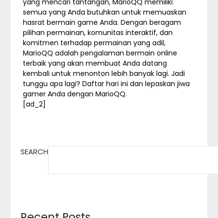
yang mencari tantangan, MarioQQ memiliki
semua yang Anda butuhkan untuk memuaskan
hasrat bermain game Anda. Dengan beragam
pilihan permainan, komunitas interaktif, dan
komitmen terhadap permainan yang adil,
MarioQQ adalah pengalaman bermain online
terbaik yang akan membuat Anda datang
kembali untuk menonton lebih banyak lagi. Jadi
tunggu apa lagi? Daftar hari ini dan lepaskan jiwa
gamer Anda dengan MarioQQ.
[ad_2]
SEARCH
Recent Posts