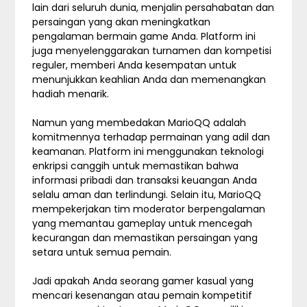
lain dari seluruh dunia, menjalin persahabatan dan
persaingan yang akan meningkatkan
pengalaman bermain game Anda. Platform ini
juga menyelenggarakan turnamen dan kompetisi
reguler, memberi Anda kesempatan untuk
menunjukkan keahlian Anda dan memenangkan
hadiah menarik.
Namun yang membedakan MarioQQ adalah
komitmennya terhadap permainan yang adil dan
keamanan. Platform ini menggunakan teknologi
enkripsi canggih untuk memastikan bahwa
informasi pribadi dan transaksi keuangan Anda
selalu aman dan terlindungi. Selain itu, MarioQQ
mempekerjakan tim moderator berpengalaman
yang memantau gameplay untuk mencegah
kecurangan dan memastikan persaingan yang
setara untuk semua pemain.
Jadi apakah Anda seorang gamer kasual yang
mencari kesenangan atau pemain kompetitif