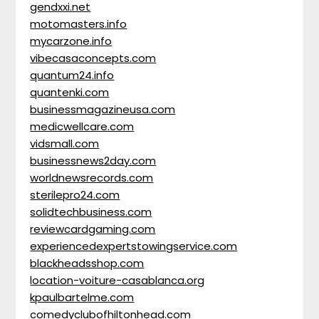
gendxxi.net
motomasters.info
mycarzone.info
vibecasaconcepts.com
quantum24.info
quantenki.com
businessmagazineusa.com
medicwellcare.com
vidsmall.com
businessnews2day.com
worldnewsrecords.com
sterilepro24.com
solidtechbusiness.com
reviewcardgaming.com
experiencedexpertstowingservice.com
blackheadsshop.com
location-voiture-casablanca.org
kpaulbartelme.com
comedyclubofhiltonhead.com