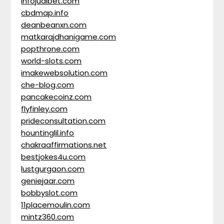
infojudibet.com
cbdmap.info
deanbeanxn.com
matkarajdhanigame.com
popthrone.com
world-slots.com
imakewebsolution.com
che-blog.com
pancakecoinz.com
flyfinley.com
prideconsultation.com
hountinglil.info
chakraaffirmations.net
bestjokes4u.com
lustgurgaon.com
geniejaar.com
bobbyslot.com
11placemoulin.com
mintz360.com