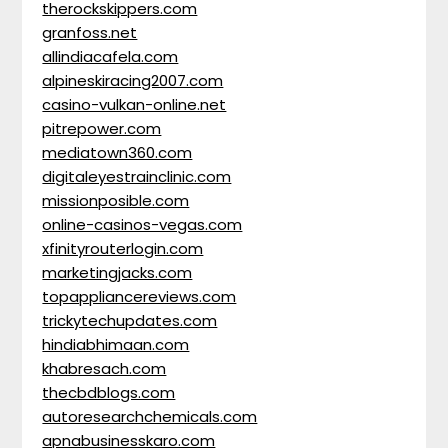
therockskippers.com
granfoss.net
allindiacafela.com
alpineskiracing2007.com
casino-vulkan-online.net
pitrepower.com
mediatown360.com
digitaleyestrainclinic.com
missionposible.com
online-casinos-vegas.com
xfinityrouterlogin.com
marketingjacks.com
topappliancereviews.com
trickytechupdates.com
hindiabhimaan.com
khabresach.com
thecbdblogs.com
autoresearchchemicals.com
apnabusinesskaro.com