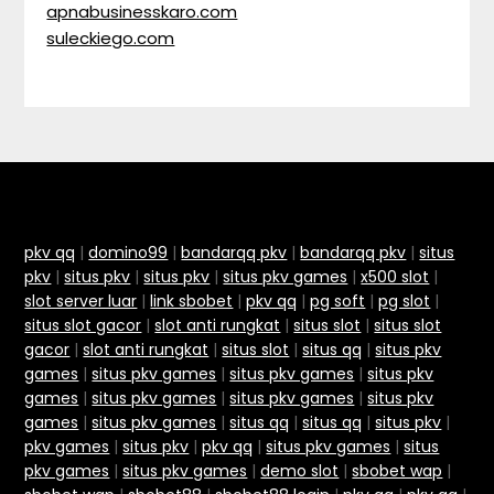
apnabusinesskaro.com
suleckiego.com
pkv qq
|
domino99
|
bandarqq pkv
|
bandarqq pkv
|
situs
pkv
|
situs pkv
|
situs pkv
|
situs pkv games
|
x500 slot
|
slot server luar
|
link sbobet
|
pkv qq
|
pg soft
|
pg slot
|
situs slot gacor
|
slot anti rungkat
|
situs slot
|
situs slot
gacor
|
slot anti rungkat
|
situs slot
|
situs qq
|
situs pkv
games
|
situs pkv games
|
situs pkv games
|
situs pkv
games
|
situs pkv games
|
situs pkv games
|
situs pkv
games
|
situs pkv games
|
situs qq
|
situs qq
|
situs pkv
|
pkv games
|
situs pkv
|
pkv qq
|
situs pkv games
|
situs
pkv games
|
situs pkv games
|
demo slot
|
sbobet wap
|