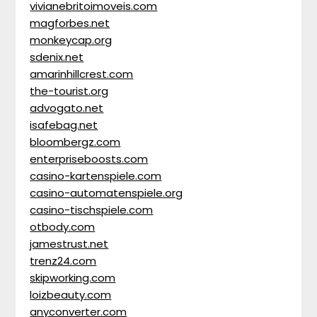
vivianebritoimoveis.com
magforbes.net
monkeycap.org
sdenix.net
amarinhillcrest.com
the-tourist.org
advogato.net
isafebag.net
bloombergz.com
enterpriseboosts.com
casino-kartenspiele.com
casino-automatenspiele.org
casino-tischspiele.com
otbody.com
jamestrust.net
trenz24.com
skipworking.com
loizbeauty.com
anyconverter.com