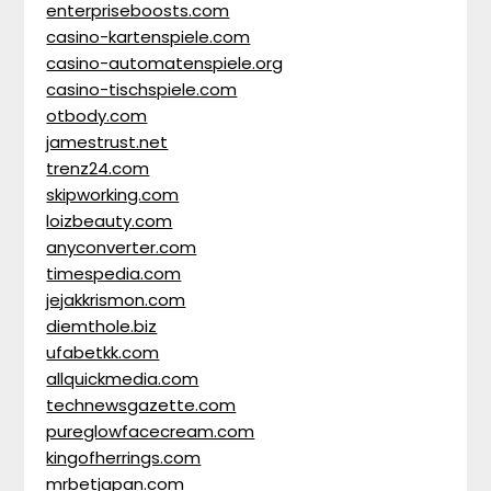
enterpriseboosts.com
casino-kartenspiele.com
casino-automatenspiele.org
casino-tischspiele.com
otbody.com
jamestrust.net
trenz24.com
skipworking.com
loizbeauty.com
anyconverter.com
timespedia.com
jejakkrismon.com
diemthole.biz
ufabetkk.com
allquickmedia.com
technewsgazette.com
pureglowfacecream.com
kingofherrings.com
mrbetjapan.com