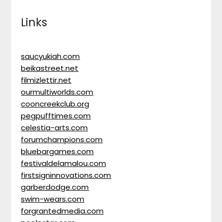
Links
saucyukiah.com
beikastreet.net
filmizlettir.net
ourmultiworlds.com
cooncreekclub.org
pegpufftimes.com
celestia-arts.com
forumchampions.com
bluebargames.com
festivaldelamalou.com
firstsigninnovations.com
garberdodge.com
swim-wears.com
forgrantedmedia.com