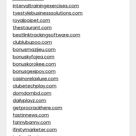
intervaltrainingexercises.com
tyestylebusinesssolutions.com
royalpoipet.com
thestaurant.com
bestlinktrackingsoftware.com
clublubupoo.com
bonusmazijeu.com
bonuskyfojea.com
bonuskorokee.com
bonusgexipoy.com
casinorelaxluxe.com
clubetechplay.com
domdombd.com
dailyplayz.com
getprocrackhere.com
fastinnews.com
fannybanny.com
ifinitymarketer.com