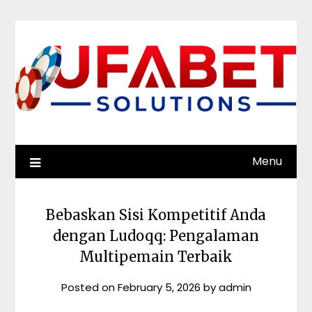
Skip
to
content
Menu
Bebaskan Sisi Kompetitif Anda
dengan Ludoqq: Pengalaman
Multipemain Terbaik
Posted on
February 5, 2026
by
admin