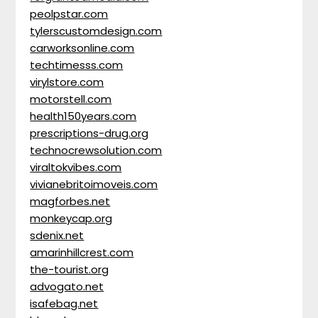
peolpstar.com
tylerscustomdesign.com
carworksonline.com
techtimesss.com
virylstore.com
motorstell.com
health150years.com
prescriptions-drug.org
technocrewsolution.com
viraltokvibes.com
vivianebritoimoveis.com
magforbes.net
monkeycap.org
sdenix.net
amarinhillcrest.com
the-tourist.org
advogato.net
isafebag.net