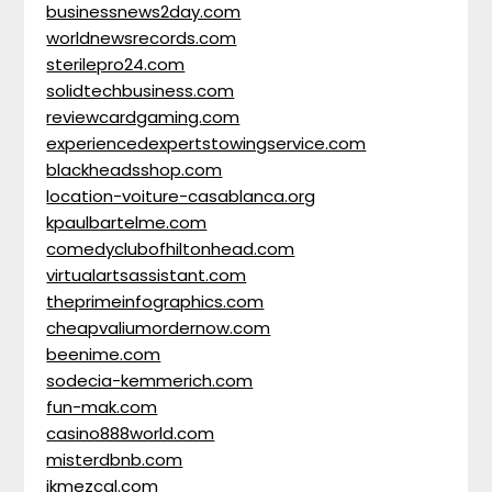
businessnews2day.com
worldnewsrecords.com
sterilepro24.com
solidtechbusiness.com
reviewcardgaming.com
experiencedexpertstowingservice.com
blackheadsshop.com
location-voiture-casablanca.org
kpaulbartelme.com
comedyclubofhiltonhead.com
virtualartsassistant.com
theprimeinfographics.com
cheapvaliumordernow.com
beenime.com
sodecia-kemmerich.com
fun-mak.com
casino888world.com
misterdbnb.com
jkmezcal.com