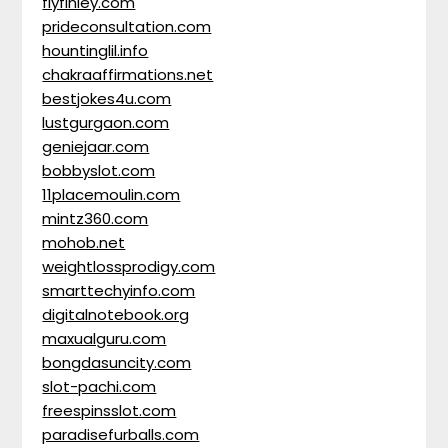
flyfinley.com
prideconsultation.com
hountinglil.info
chakraaffirmations.net
bestjokes4u.com
lustgurgaon.com
geniejaar.com
bobbyslot.com
11placemoulin.com
mintz360.com
mohob.net
weightlossprodigy.com
smarttechyinfo.com
digitalnotebook.org
maxualguru.com
bongdasuncity.com
slot-pachi.com
freespinsslot.com
paradisefurballs.com