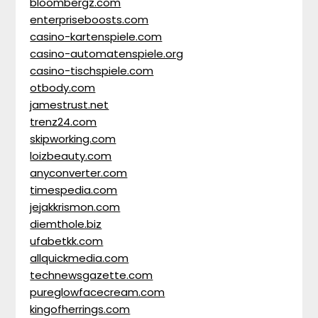
bloombergz.com
enterpriseboosts.com
casino-kartenspiele.com
casino-automatenspiele.org
casino-tischspiele.com
otbody.com
jamestrust.net
trenz24.com
skipworking.com
loizbeauty.com
anyconverter.com
timespedia.com
jejakkrismon.com
diemthole.biz
ufabetkk.com
allquickmedia.com
technewsgazette.com
pureglowfacecream.com
kingofherrings.com