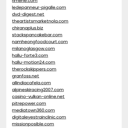
rimene.com
ledepanneur-pigalle.com
dvd-digest.net
theartistsmarketnola.com
chiranaplus.biz
stackspancakebar.com
namheongfoodcourt.com
milanoglasgow.com
hallu-forte3.com
hallu-motion24.com
therockskippers.com
granfoss.net
allindiacafela.com
alpineskiracing2007.com
casino-vulkan-online.net
pitrepower.com
mediatown360.com
digitaleyestrainclinic.com
missionposible.com