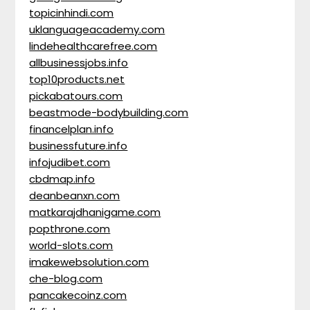
topicinhindi.com
uklanguageacademy.com
lindehealthcarefree.com
allbusinessjobs.info
top10products.net
pickabatours.com
beastmode-bodybuilding.com
financelplan.info
businessfuture.info
infojudibet.com
cbdmap.info
deanbeanxn.com
matkarajdhanigame.com
popthrone.com
world-slots.com
imakewebsolution.com
che-blog.com
pancakecoinz.com