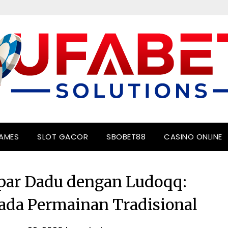
AMES
SLOT GACOR
SBOBET88
CASINO ONLINE
par Dadu dengan Ludoqq:
da Permainan Tradisional