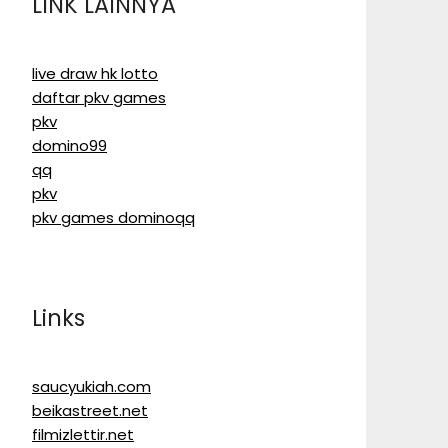
LINK LAINNYA
live draw hk lotto
daftar pkv games
pkv
domino99
qq
pkv
pkv games dominoqq
Links
saucyukiah.com
beikastreet.net
filmizlettir.net