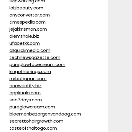
skipworking.com
loizbeauty.com
anyconverter.com
timespedia.com
jejakkrismon.com
diemthole.biz
ufabetkk.com
allquickmedia.com
technewsgazette.com
pureglowfacecream.com
kingofherrings.com
mrbetjapan.com
anewentity.biz
appkuala.com
seo7days.com
pureglowcream.com
bloemenbezorgenvandaag.com
secrettohairgrowth.com
tasteofthaitogo.com