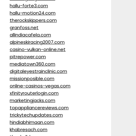
hallu-forte3.com
hallu-motion24.com
therockskippers.com
granfoss.net
allindiacafela.com
alpineskiracing2007.com
casino-vulkan-online.net
pitrepower.com
mediatown360.com
digitaleyestrainclinic.com
missionposible.com
online-casinos-vegas.com
xfinityrouterlogin.com
marketingjacks.com
topappliancereviews.com
trickytechupdates.com
hindiabhimaan.com
khabresach.com