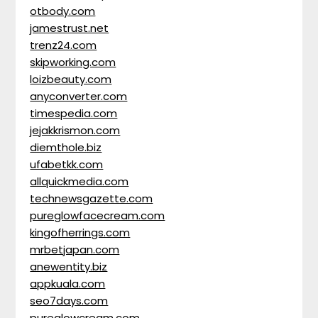
otbody.com
jamestrust.net
trenz24.com
skipworking.com
loizbeauty.com
anyconverter.com
timespedia.com
jejakkrismon.com
diemthole.biz
ufabetkk.com
allquickmedia.com
technewsgazette.com
pureglowfacecream.com
kingofherrings.com
mrbetjapan.com
anewentity.biz
appkuala.com
seo7days.com
pureglowcream.com