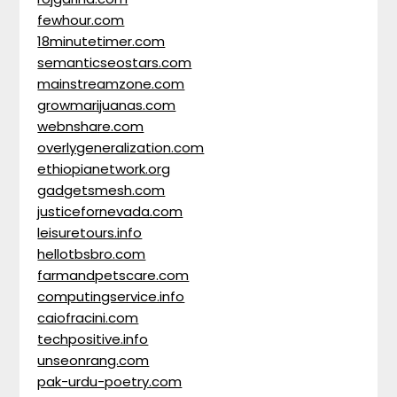
fewhour.com
18minutetimer.com
semanticseostars.com
mainstreamzone.com
growmarijuanas.com
webnshare.com
overlygeneralization.com
ethiopianetwork.org
gadgetsmesh.com
justicefornevada.com
leisuretours.info
hellotbsbro.com
farmandpetscare.com
computingservice.info
caiofracini.com
techpositive.info
unseonrang.com
pak-urdu-poetry.com