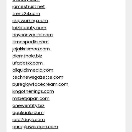
jamestrust.net
trenz24.com
skipworking.com
loizbeauty.com
anyconverter.com
timespedia.com
jejakkrismon.com
diemthole.biz
ufabetkk.com
allquickmedia.com
technewsgazette.com
pureglowfacecream.com
kingofherrings.com
mrbetjapan.com
anewentity.biz
appkuala.com
seo7days.com
pureglowcream.com