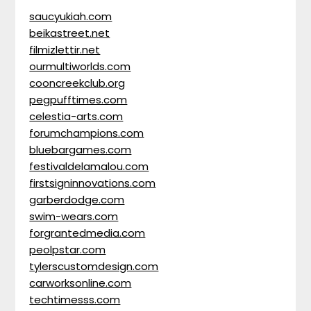
saucyukiah.com
beikastreet.net
filmizlettir.net
ourmultiworlds.com
cooncreekclub.org
pegpufftimes.com
celestia-arts.com
forumchampions.com
bluebargames.com
festivaldelamalou.com
firstsigninnovations.com
garberdodge.com
swim-wears.com
forgrantedmedia.com
peolpstar.com
tylerscustomdesign.com
carworksonline.com
techtimesss.com