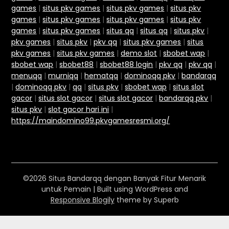
games
|
situs pkv games
|
situs pkv games
|
situs pkv
games
|
situs pkv games
|
situs pkv games
|
situs pkv
games
|
situs pkv games
|
situs qq
|
situs qq
|
situs pkv
|
pkv games
|
situs pkv
|
pkv qq
|
situs pkv games
|
situs
pkv games
|
situs pkv games
|
demo slot
|
sbobet wap
|
sbobet wap
|
sbobet88
|
sbobet88 login
|
pkv qq
|
pkv qq
|
menuqq
|
murniqq
|
hematqq
|
dominoqq pkv
|
bandarqq
|
dominoqq pkv
|
qq
|
situs pkv
|
sbobet wap
|
situs slot
gacor
|
situs slot gacor
|
situs slot gacor
|
bandarqq pkv
|
situs pkv
|
slot gacor hari ini
|
https://maindomino99.pkvgamesresmi.org/
©2026 Situs Bandarqq dengan Banyak Fitur Menarik
untuk Pemain
| Built using WordPress and
Responsive Blogily
theme by Superb