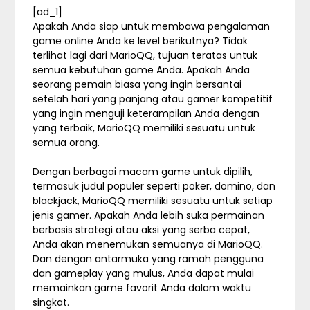
[ad_1]
Apakah Anda siap untuk membawa pengalaman
game online Anda ke level berikutnya? Tidak
terlihat lagi dari MarioQQ, tujuan teratas untuk
semua kebutuhan game Anda. Apakah Anda
seorang pemain biasa yang ingin bersantai
setelah hari yang panjang atau gamer kompetitif
yang ingin menguji keterampilan Anda dengan
yang terbaik, MarioQQ memiliki sesuatu untuk
semua orang.
Dengan berbagai macam game untuk dipilih,
termasuk judul populer seperti poker, domino, dan
blackjack, MarioQQ memiliki sesuatu untuk setiap
jenis gamer. Apakah Anda lebih suka permainan
berbasis strategi atau aksi yang serba cepat,
Anda akan menemukan semuanya di MarioQQ.
Dan dengan antarmuka yang ramah pengguna
dan gameplay yang mulus, Anda dapat mulai
memainkan game favorit Anda dalam waktu
singkat.