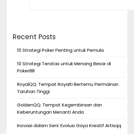
Recent Posts
10 Strategi Poker Penting untuk Pemula
10 Strategi Teratas untuk Menang Besar di
Poker88
RoyalQQ: Tempat Royalti Bertemu Permainan
Taruhan Tinggi
GoldenQQ: Tempat Kegembiraan dan
Keberuntungan Menanti Anda
Inovasi dalam Seni: Evolusi Gaya Kreatif Artisqq