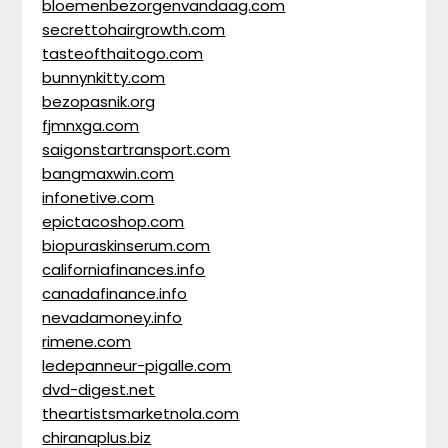
bloemenbezorgenvandaag.com
secrettohairgrowth.com
tasteofthaitogo.com
bunnynkitty.com
bezopasnik.org
fjmnxga.com
saigonstartransport.com
bangmaxwin.com
infonetive.com
epictacoshop.com
biopuraskinserum.com
californiafinances.info
canadafinance.info
nevadamoney.info
rimene.com
ledepanneur-pigalle.com
dvd-digest.net
theartistsmarketnola.com
chiranaplus.biz