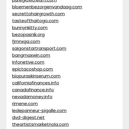
bloemenbezorgenvandaag.com
secrettohairgrowth.com
tasteofthaitogo.com
bunnynkitty.com
bezopasnik.org
fjmnxga.com
saigonstartransport.com
bangmaxwin.com
infonetive.com
epictacoshop.com
biopuraskinserum.com
californiafinances.info
canadafinance.info
nevadamoney.info
rimene.com
ledepanneur-pigalle.com
dvd-digest.net
theartistsmarketnola.com