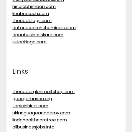
hindiabhimaan.com
khabresach.com
thecbdblogs.com
autoresearchchemicals.com
apnabusinesskaro.com
suleckiego.com
Links
thecedarglenmaltshop.com
georgemason.org
topicinhindi.com
uklanguageacademy.com
lindehealthcarefree.com
allbusinessjobs.info