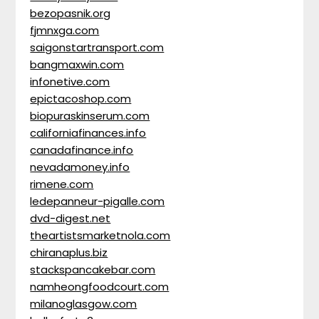
bezopasnik.org
fjmnxga.com
saigonstartransport.com
bangmaxwin.com
infonetive.com
epictacoshop.com
biopuraskinserum.com
californiafinances.info
canadafinance.info
nevadamoney.info
rimene.com
ledepanneur-pigalle.com
dvd-digest.net
theartistsmarketnola.com
chiranaplus.biz
stackspancakebar.com
namheongfoodcourt.com
milanoglasgow.com