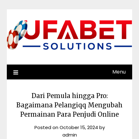
Skip
to
content
Menu
Dari Pemula hingga Pro:
Bagaimana Pelangiqq Mengubah
Permainan Para Penjudi Online
Posted on
October 15, 2024
by
admin