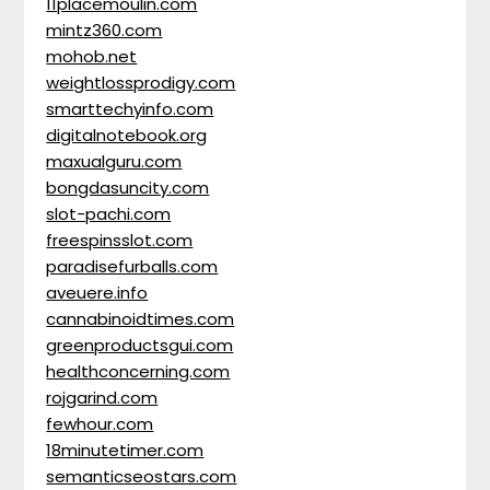
11placemoulin.com
mintz360.com
mohob.net
weightlossprodigy.com
smarttechyinfo.com
digitalnotebook.org
maxualguru.com
bongdasuncity.com
slot-pachi.com
freespinsslot.com
paradisefurballs.com
aveuere.info
cannabinoidtimes.com
greenproductsgui.com
healthconcerning.com
rojgarind.com
fewhour.com
18minutetimer.com
semanticseostars.com