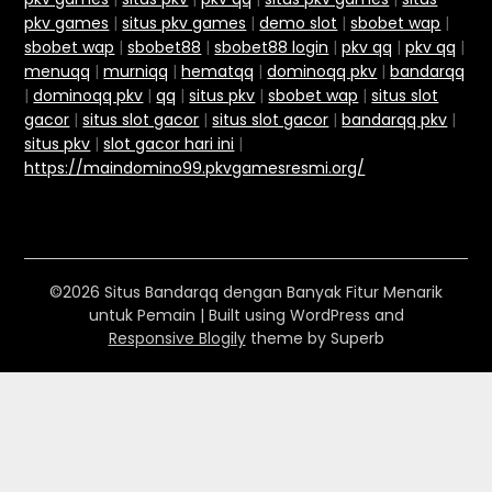
pkv games
|
situs pkv games
|
demo slot
|
sbobet wap
|
sbobet wap
|
sbobet88
|
sbobet88 login
|
pkv qq
|
pkv qq
|
menuqq
|
murniqq
|
hematqq
|
dominoqq pkv
|
bandarqq
|
dominoqq pkv
|
qq
|
situs pkv
|
sbobet wap
|
situs slot
gacor
|
situs slot gacor
|
situs slot gacor
|
bandarqq pkv
|
situs pkv
|
slot gacor hari ini
|
https://maindomino99.pkvgamesresmi.org/
©2026 Situs Bandarqq dengan Banyak Fitur Menarik
untuk Pemain
| Built using WordPress and
Responsive Blogily
theme by Superb