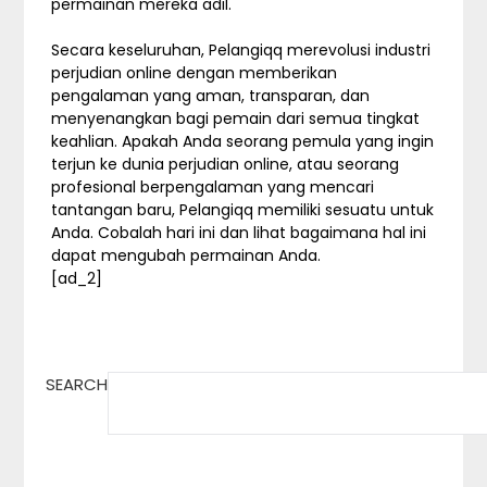
permainan mereka adil.
Secara keseluruhan, Pelangiqq merevolusi industri
perjudian online dengan memberikan
pengalaman yang aman, transparan, dan
menyenangkan bagi pemain dari semua tingkat
keahlian. Apakah Anda seorang pemula yang ingin
terjun ke dunia perjudian online, atau seorang
profesional berpengalaman yang mencari
tantangan baru, Pelangiqq memiliki sesuatu untuk
Anda. Cobalah hari ini dan lihat bagaimana hal ini
dapat mengubah permainan Anda.
[ad_2]
SEARCH