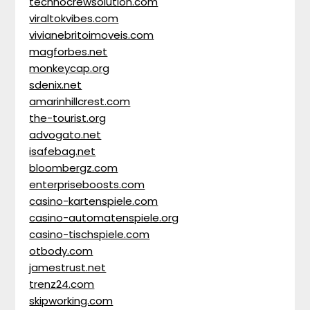
technocrewsolution.com
viraltokvibes.com
vivianebritoimoveis.com
magforbes.net
monkeycap.org
sdenix.net
amarinhillcrest.com
the-tourist.org
advogato.net
isafebag.net
bloombergz.com
enterpriseboosts.com
casino-kartenspiele.com
casino-automatenspiele.org
casino-tischspiele.com
otbody.com
jamestrust.net
trenz24.com
skipworking.com