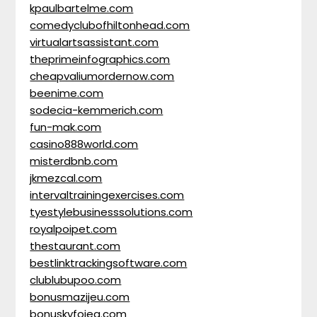
kpaulbartelme.com
comedyclubofhiltonhead.com
virtualartsassistant.com
theprimeinfographics.com
cheapvaliumordernow.com
beenime.com
sodecia-kemmerich.com
fun-mak.com
casino888world.com
misterdbnb.com
jkmezcal.com
intervaltrainingexercises.com
tyestylebusinesssolutions.com
royalpoipet.com
thestaurant.com
bestlinktrackingsoftware.com
clublubupoo.com
bonusmazijeu.com
bonuskyfojea.com