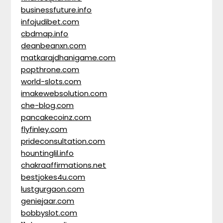
businessfuture.info
infojudibet.com
cbdmap.info
deanbeanxn.com
matkarajdhanigame.com
popthrone.com
world-slots.com
imakewebsolution.com
che-blog.com
pancakecoinz.com
flyfinley.com
prideconsultation.com
hountinglil.info
chakraaffirmations.net
bestjokes4u.com
lustgurgaon.com
geniejaar.com
bobbyslot.com