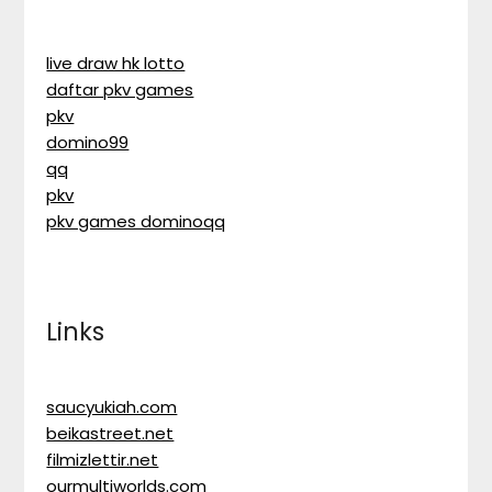
live draw hk lotto
daftar pkv games
pkv
domino99
qq
pkv
pkv games dominoqq
Links
saucyukiah.com
beikastreet.net
filmizlettir.net
ourmultiworlds.com