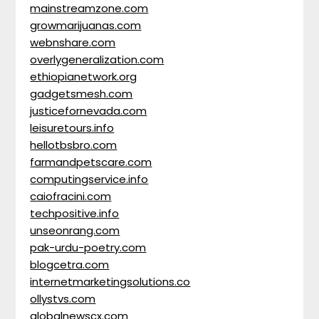
mainstreamzone.com
growmarijuanas.com
webnshare.com
overlygeneralization.com
ethiopianetwork.org
gadgetsmesh.com
justicefornevada.com
leisuretours.info
hellotbsbro.com
farmandpetscare.com
computingservice.info
caiofracini.com
techpositive.info
unseonrang.com
pak-urdu-poetry.com
blogcetra.com
internetmarketingsolutions.co
ollystvs.com
globalnewscx.com