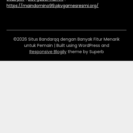
https://maindomino99.pkvgamesresmi.org/
©2026 Situs Bandarqq dengan Banyak Fitur Menarik
untuk Pemain
| Built using WordPress and
Responsive Blogily
theme by Superb