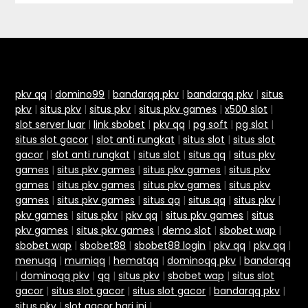
pkv qq
|
domino99
|
bandarqq pkv
|
bandarqq pkv
|
situs
pkv
|
situs pkv
|
situs pkv
|
situs pkv games
|
x500 slot
|
slot server luar
|
link sbobet
|
pkv qq
|
pg soft
|
pg slot
|
situs slot gacor
|
slot anti rungkat
|
situs slot
|
situs slot
gacor
|
slot anti rungkat
|
situs slot
|
situs qq
|
situs pkv
games
|
situs pkv games
|
situs pkv games
|
situs pkv
games
|
situs pkv games
|
situs pkv games
|
situs pkv
games
|
situs pkv games
|
situs qq
|
situs qq
|
situs pkv
|
pkv games
|
situs pkv
|
pkv qq
|
situs pkv games
|
situs
pkv games
|
situs pkv games
|
demo slot
|
sbobet wap
|
sbobet wap
|
sbobet88
|
sbobet88 login
|
pkv qq
|
pkv qq
|
menuqq
|
murniqq
|
hematqq
|
dominoqq pkv
|
bandarqq
|
dominoqq pkv
|
qq
|
situs pkv
|
sbobet wap
|
situs slot
gacor
|
situs slot gacor
|
situs slot gacor
|
bandarqq pkv
|
situs pkv
|
slot gacor hari ini
|