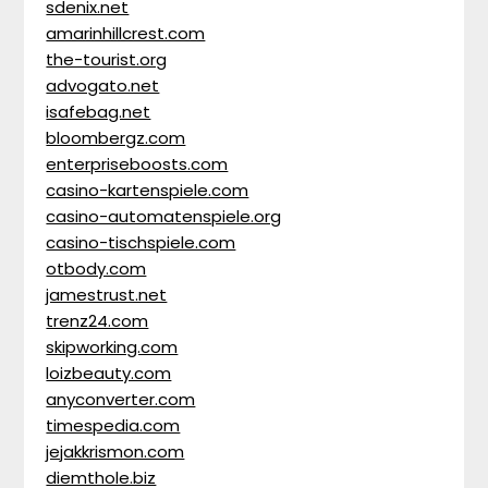
sdenix.net
amarinhillcrest.com
the-tourist.org
advogato.net
isafebag.net
bloombergz.com
enterpriseboosts.com
casino-kartenspiele.com
casino-automatenspiele.org
casino-tischspiele.com
otbody.com
jamestrust.net
trenz24.com
skipworking.com
loizbeauty.com
anyconverter.com
timespedia.com
jejakkrismon.com
diemthole.biz