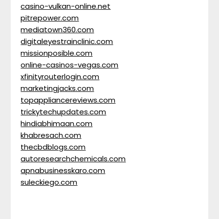
casino-vulkan-online.net
pitrepower.com
mediatown360.com
digitaleyestrainclinic.com
missionposible.com
online-casinos-vegas.com
xfinityrouterlogin.com
marketingjacks.com
topappliancereviews.com
trickytechupdates.com
hindiabhimaan.com
khabresach.com
thecbdblogs.com
autoresearchchemicals.com
apnabusinesskaro.com
suleckiego.com