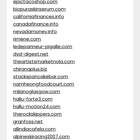
epictacoshop.com
biopuraskinserum.com
californiafinances.info
canadafinance.info
nevadamoney.info
rimene.com
ledepanneur-pigalle.com
dvd-digest.net
theartistsmarketnola.com
chiranaplus.biz
stackspancakebar.com
namheongfoodcourt.com
milanoglasgow.com
hallu-forte3.com
hallu-motion24.com
therockskippers.com
granfoss.net
allindiacafela.com
alpineskiracing2007.com