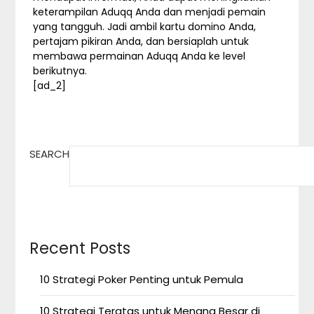
keterampilan Aduqq Anda dan menjadi pemain
yang tangguh. Jadi ambil kartu domino Anda,
pertajam pikiran Anda, dan bersiaplah untuk
membawa permainan Aduqq Anda ke level
berikutnya.
[ad_2]
SEARCH
Recent Posts
10 Strategi Poker Penting untuk Pemula
10 Strategi Teratas untuk Menang Besar di