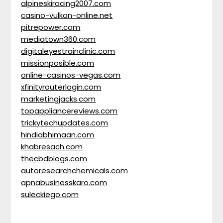
alpineskiracing2007.com
casino-vulkan-online.net
pitrepower.com
mediatown360.com
digitaleyestrainclinic.com
missionposible.com
online-casinos-vegas.com
xfinityrouterlogin.com
marketingjacks.com
topappliancereviews.com
trickytechupdates.com
hindiabhimaan.com
khabresach.com
thecbdblogs.com
autoresearchchemicals.com
apnabusinesskaro.com
suleckiego.com