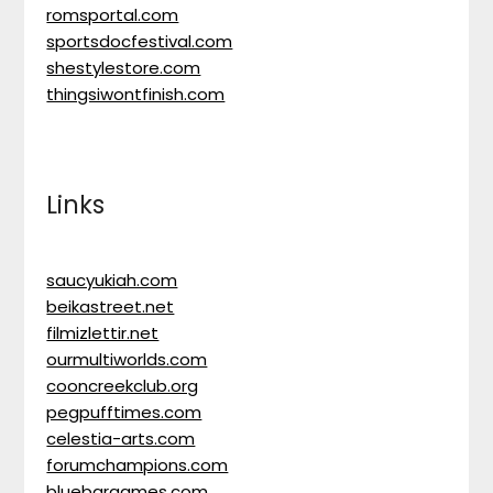
romsportal.com
sportsdocfestival.com
shestylestore.com
thingsiwontfinish.com
Links
saucyukiah.com
beikastreet.net
filmizlettir.net
ourmultiworlds.com
cooncreekclub.org
pegpufftimes.com
celestia-arts.com
forumchampions.com
bluebargames.com