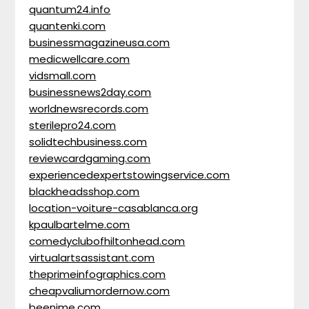
quantum24.info
quantenki.com
businessmagazineusa.com
medicwellcare.com
vidsmall.com
businessnews2day.com
worldnewsrecords.com
sterilepro24.com
solidtechbusiness.com
reviewcardgaming.com
experiencedexpertstowingservice.com
blackheadsshop.com
location-voiture-casablanca.org
kpaulbartelme.com
comedyclubofhiltonhead.com
virtualartsassistant.com
theprimeinfographics.com
cheapvaliumordernow.com
beenime.com