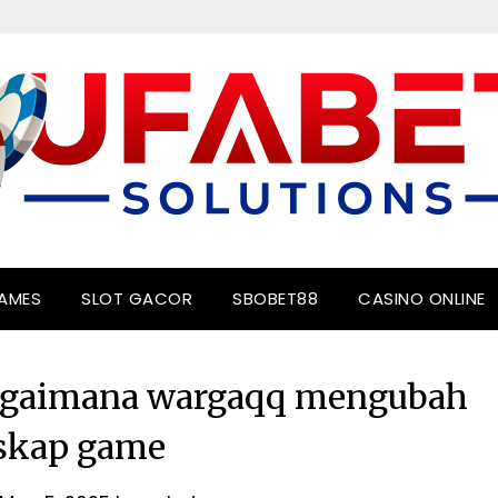
AMES
SLOT GACOR
SBOBET88
CASINO ONLINE
bagaimana wargaqq mengubah
skap game