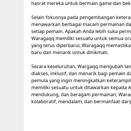
hasrat mereka untuk bermain game dan bek
Selain fokusnya pada pengembangan keter
menawarkan berbagai macam permainan dan 
setiap pemain. Apakah Anda lebih suka perma
Waragaqq memiliki sesuatu untuk semua or
yang terus diperbarui, Waragaqq memastik
baru dan menarik untuk dinikmati.
Secara keseluruhan, Wargaqq mengubah la
diakses, inklusif, dan menarik bagi pemain 
pemula yang ingin meningkatkan keterampil
memiliki sesuatu untuk ditawarkan kepada An
mendukung, dan beragam permainan, Waraga
kolaboratif, mendalam, dan bermanfaat dar