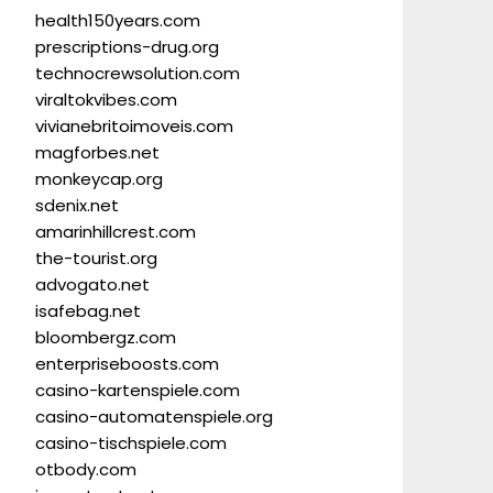
health150years.com
prescriptions-drug.org
technocrewsolution.com
viraltokvibes.com
vivianebritoimoveis.com
magforbes.net
monkeycap.org
sdenix.net
amarinhillcrest.com
the-tourist.org
advogato.net
isafebag.net
bloombergz.com
enterpriseboosts.com
casino-kartenspiele.com
casino-automatenspiele.org
casino-tischspiele.com
otbody.com