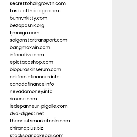
secrettohairgrowth.com
tasteofthaitogo.com
bunnynkitty.com
bezopasnik.org
fjmnxga.com
saigonstartransport.com
bangmaxwin.com
infonetive.com
epictacoshop.com
biopuraskinserum.com
californiafinances.info
canadafinance.info
nevadamoney.info
rimene.com
ledepanneur-pigalle.com
dvd-digest.net
theartistsmarketnola.com
chiranaplus.biz
stackspancakebar.com