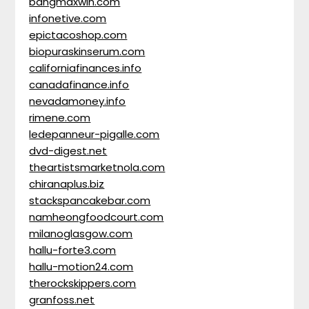
bangmaxwin.com
infonetive.com
epictacoshop.com
biopuraskinserum.com
californiafinances.info
canadafinance.info
nevadamoney.info
rimene.com
ledepanneur-pigalle.com
dvd-digest.net
theartistsmarketnola.com
chiranaplus.biz
stackspancakebar.com
namheongfoodcourt.com
milanoglasgow.com
hallu-forte3.com
hallu-motion24.com
therockskippers.com
granfoss.net