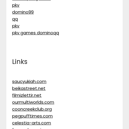
pkv
domino99
qq
pkv
pkv games dominoqq
Links
saucyukiah.com
beikastreet.net
filmizlettir.net
ourmultiworlds.com
cooncreekclub.org
pegpufftimes.com
celestia-arts.com