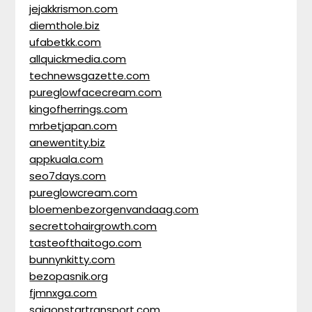
jejakkrismon.com
diemthole.biz
ufabetkk.com
allquickmedia.com
technewsgazette.com
pureglowfacecream.com
kingofherrings.com
mrbetjapan.com
anewentity.biz
appkuala.com
seo7days.com
pureglowcream.com
bloemenbezorgenvandaag.com
secrettohairgrowth.com
tasteofthaitogo.com
bunnynkitty.com
bezopasnik.org
fjmnxga.com
saigonstartransport.com