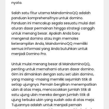
nyata.
Salah satu fitur utama MaindominoQQ adalah
panduan komprehensifnya untuk domino.
Panduan ini mencakup segala sesuatu mulai dari
aturan dasar permainan hingga strategi canggih
untuk menang besar. Apakah Anda baru
mengenal domino atau ingin memoles
keterampilan Anda, MaindominoQQ memiliki
semua informasi yang Anda butuhkan untuk
menjadi Domino Pro.
Untuk mulai menang besar di MaindominoQQ,
penting untuk memahami aturan dasar domino.
Gim ini dimainkan dengan satu set ubin domino,
yang masing -masing memiliki sejumlah titik di
setiap ujungnya. Pemain bergiliran menempatkan
ubin di atas meja, mencocokkan jumlah titik di
satu ujung ubin mereka dengan jumlah titik di
ujung terbuka ubin yang sudah ada di atas meja.
Tujuannya adalah untuk menjadi pemain