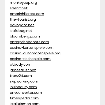
monkeycap.org
sdenix.net
amarinhillcrest.com
the-tourist.org
advogato.net
isafebag.net
bloombergz.com
enterpriseboosts.com
casino-kartenspiele.com
casino-automatenspiele.org
casino-tischspiele.com
otbody.com
jamestrust.net
trenz24.com
skipworking.com
loizbeauty.com
anyconverter.com
timespedia.com
jejakkrismon.com