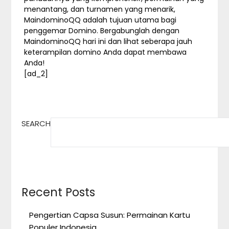
menantang, dan turnamen yang menarik,
MaindominoQQ adalah tujuan utama bagi
penggemar Domino. Bergabunglah dengan
MaindominoQQ hari ini dan lihat seberapa jauh
keterampilan domino Anda dapat membawa
Anda!
[ad_2]
SEARCH
Recent Posts
Pengertian Capsa Susun: Permainan Kartu
Populer Indonesia