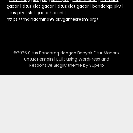
gacor
|
situs slot gacor
|
situs slot gacor
|
bandarqq pkv
|
situs pkv
|
slot gacor hari ini
|
https://maindomino99.pkvgamesresmi.org/
©2026 Situs Bandarqq dengan Banyak Fitur Menarik
untuk Pemain
| Built using WordPress and
Responsive Blogily
theme by Superb