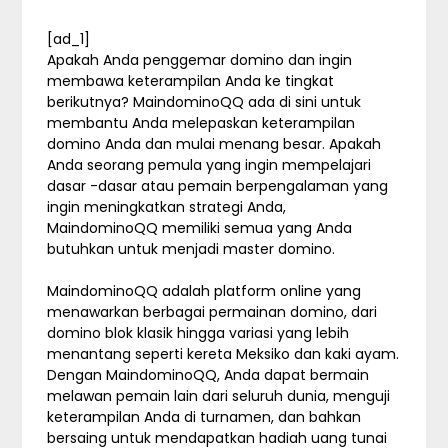
[ad_1]
Apakah Anda penggemar domino dan ingin
membawa keterampilan Anda ke tingkat
berikutnya? MaindominoQQ ada di sini untuk
membantu Anda melepaskan keterampilan
domino Anda dan mulai menang besar. Apakah
Anda seorang pemula yang ingin mempelajari
dasar -dasar atau pemain berpengalaman yang
ingin meningkatkan strategi Anda,
MaindominoQQ memiliki semua yang Anda
butuhkan untuk menjadi master domino.
MaindominoQQ adalah platform online yang
menawarkan berbagai permainan domino, dari
domino blok klasik hingga variasi yang lebih
menantang seperti kereta Meksiko dan kaki ayam.
Dengan MaindominoQQ, Anda dapat bermain
melawan pemain lain dari seluruh dunia, menguji
keterampilan Anda di turnamen, dan bahkan
bersaing untuk mendapatkan hadiah uang tunai