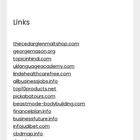
Links
thecedarglenmaltshop.com
georgemason.org
topicinhindi.com
uklanguageacademy.com
lindehealthcarefree.com
allbusinessjobs.info
top10products.net
pickabatours.com
beastmode-bodybuilding.com
financelplan.info
businessfuture.info
infojudibet.com
cbdmap.info