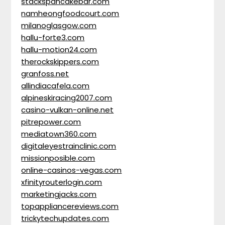
stackspancakebar.com
namheongfoodcourt.com
milanoglasgow.com
hallu-forte3.com
hallu-motion24.com
therockskippers.com
granfoss.net
allindiacafela.com
alpineskiracing2007.com
casino-vulkan-online.net
pitrepower.com
mediatown360.com
digitaleyestrainclinic.com
missionposible.com
online-casinos-vegas.com
xfinityrouterlogin.com
marketingjacks.com
topappliancereviews.com
trickytechupdates.com