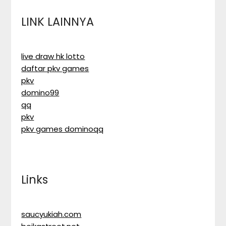
LINK LAINNYA
live draw hk lotto
daftar pkv games
pkv
domino99
qq
pkv
pkv games dominoqq
Links
saucyukiah.com