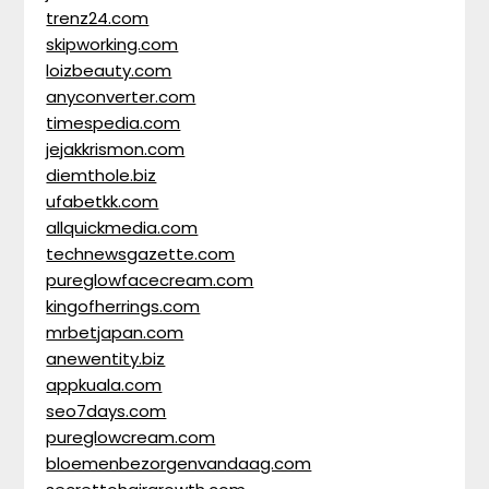
trenz24.com
skipworking.com
loizbeauty.com
anyconverter.com
timespedia.com
jejakkrismon.com
diemthole.biz
ufabetkk.com
allquickmedia.com
technewsgazette.com
pureglowfacecream.com
kingofherrings.com
mrbetjapan.com
anewentity.biz
appkuala.com
seo7days.com
pureglowcream.com
bloemenbezorgenvandaag.com