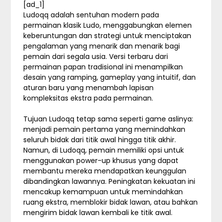
[ad_1]
Ludoqq adalah sentuhan modern pada
permainan klasik Ludo, menggabungkan elemen
keberuntungan dan strategi untuk menciptakan
pengalaman yang menarik dan menarik bagi
pemain dari segala usia. Versi terbaru dari
permainan papan tradisional ini menampilkan
desain yang ramping, gameplay yang intuitif, dan
aturan baru yang menambah lapisan
kompleksitas ekstra pada permainan.
Tujuan Ludoqq tetap sama seperti game aslinya:
menjadi pemain pertama yang memindahkan
seluruh bidak dari titik awal hingga titik akhir.
Namun, di Ludoqq, pemain memiliki opsi untuk
menggunakan power-up khusus yang dapat
membantu mereka mendapatkan keunggulan
dibandingkan lawannya. Peningkatan kekuatan ini
mencakup kemampuan untuk memindahkan
ruang ekstra, memblokir bidak lawan, atau bahkan
mengirim bidak lawan kembali ke titik awal.