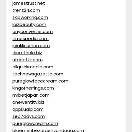
jamestrust.net
trenz24.com
skipworking.com
loizbeauty.com
anyconverter.com
timespedia.com
jejakkrismon.com
diemthole.biz
ufabetkk.com
allquickmedia.com
technewsgazette.com
pureglowfacecream.com
kingofherrings.com
mrbetjapan.com
anewentity.biz
appkuala.com
seo7days.com
pureglowcream.com
bloemenbezorgenvandaag.com