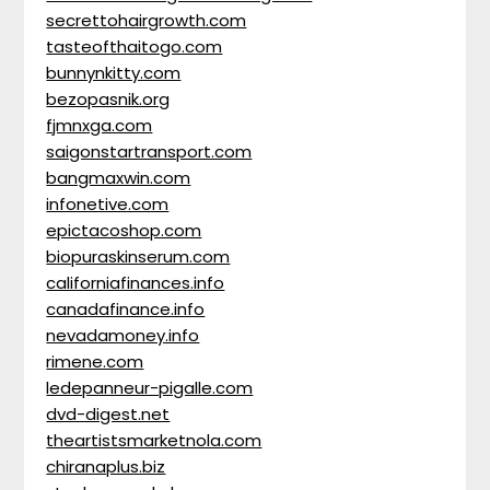
secrettohairgrowth.com
tasteofthaitogo.com
bunnynkitty.com
bezopasnik.org
fjmnxga.com
saigonstartransport.com
bangmaxwin.com
infonetive.com
epictacoshop.com
biopuraskinserum.com
californiafinances.info
canadafinance.info
nevadamoney.info
rimene.com
ledepanneur-pigalle.com
dvd-digest.net
theartistsmarketnola.com
chiranaplus.biz