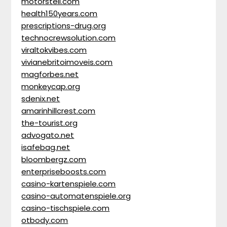
motorstell.com
health150years.com
prescriptions-drug.org
technocrewsolution.com
viraltokvibes.com
vivianebritoimoveis.com
magforbes.net
monkeycap.org
sdenix.net
amarinhillcrest.com
the-tourist.org
advogato.net
isafebag.net
bloombergz.com
enterpriseboosts.com
casino-kartenspiele.com
casino-automatenspiele.org
casino-tischspiele.com
otbody.com