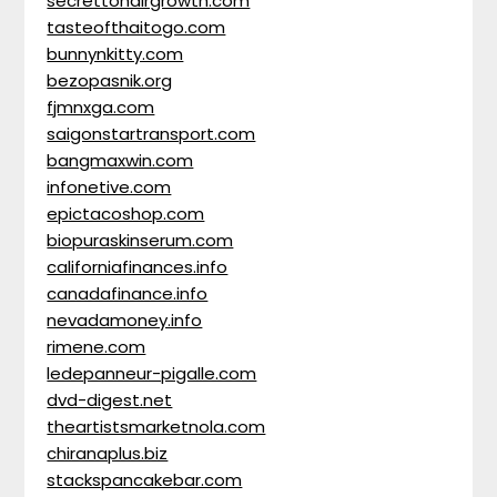
secrettohairgrowth.com
tasteofthaitogo.com
bunnynkitty.com
bezopasnik.org
fjmnxga.com
saigonstartransport.com
bangmaxwin.com
infonetive.com
epictacoshop.com
biopuraskinserum.com
californiafinances.info
canadafinance.info
nevadamoney.info
rimene.com
ledepanneur-pigalle.com
dvd-digest.net
theartistsmarketnola.com
chiranaplus.biz
stackspancakebar.com