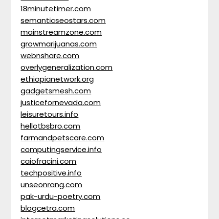
18minutetimer.com
semanticseostars.com
mainstreamzone.com
growmarijuanas.com
webnshare.com
overlygeneralization.com
ethiopianetwork.org
gadgetsmesh.com
justicefornevada.com
leisuretours.info
hellotbsbro.com
farmandpetscare.com
computingservice.info
caiofracini.com
techpositive.info
unseonrang.com
pak-urdu-poetry.com
blogcetra.com