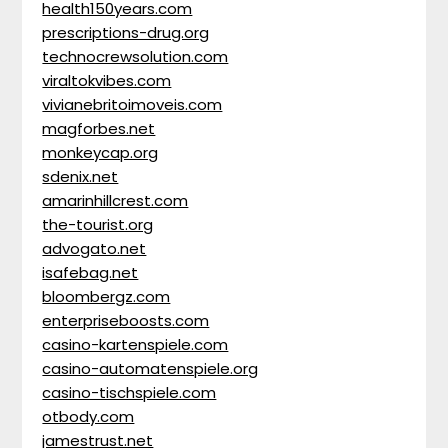
health150years.com
prescriptions-drug.org
technocrewsolution.com
viraltokvibes.com
vivianebritoimoveis.com
magforbes.net
monkeycap.org
sdenix.net
amarinhillcrest.com
the-tourist.org
advogato.net
isafebag.net
bloombergz.com
enterpriseboosts.com
casino-kartenspiele.com
casino-automatenspiele.org
casino-tischspiele.com
otbody.com
jamestrust.net