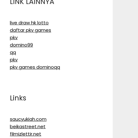
LINK LAINNYA
live draw hk lotto
daftar pkv games
pkv
domino99
qq
pkv
pkv games dominoqq
Links
saucyukiah.com
beikastreet.net
filmizlettir.net