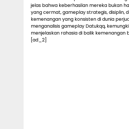
jelas bahwa keberhasilan mereka bukan h
yang cermat, gameplay strategis, disiplin
kemenangan yang konsisten di dunia perjudi
menganalisis gameplay Datukqq, kemungki
menjelaskan rahasia di balik kemenangan
[ad_2]