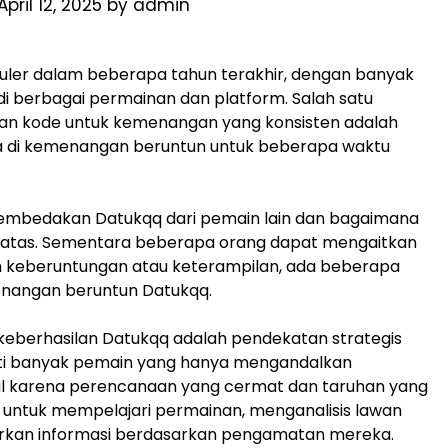
April 12, 2025
by
admin
puler dalam beberapa tahun terakhir, dengan banyak
berbagai permainan dan platform. Salah satu
n kode untuk kemenangan yang konsisten adalah
da di kemenangan beruntun untuk beberapa waktu
embedakan Datukqq dari pemain lain dan bagaimana
di atas. Sementara beberapa orang dapat mengaitkan
 keberuntungan atau keterampilan, ada beberapa
enangan beruntun Datukqq.
 keberhasilan Datukqq adalah pendekatan strategis
erti banyak pemain yang hanya mengandalkan
nal karena perencanaan yang cermat dan taruhan yang
 untuk mempelajari permainan, menganalisis lawan
kan informasi berdasarkan pengamatan mereka.