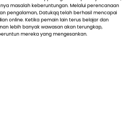
anya masalah keberuntungan. Melalui perencanaan
, dan pengalaman, Datukqq telah berhasil mencapai
an online. Ketika pemain lain terus belajar dan
nan lebih banyak wawasan akan terungkap,
 beruntun mereka yang mengesankan.