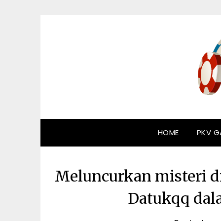
Skip
to
content
HOME
PKV G
Meluncurkan misteri d
Datukqq dala