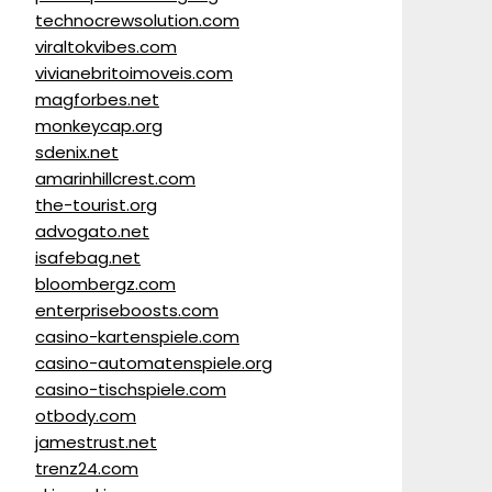
technocrewsolution.com
viraltokvibes.com
vivianebritoimoveis.com
magforbes.net
monkeycap.org
sdenix.net
amarinhillcrest.com
the-tourist.org
advogato.net
isafebag.net
bloombergz.com
enterpriseboosts.com
casino-kartenspiele.com
casino-automatenspiele.org
casino-tischspiele.com
otbody.com
jamestrust.net
trenz24.com