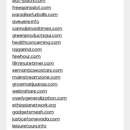
slot-pachi.com
freespinsslot.com
paradisefurballs.com
aveuere.info
cannabinoidtimes.com
greenproductsgui.com
healthconcerning.com
rojgarind.com
fewhour.com
18minutetimer.com
semanticseostars.com
mainstreamzone.com
growmarijuanas.com
webnshare.com
overlygeneralization.com
ethiopianetwork.org
gadgetsmesh.com
justicefornevada.com
leisuretours.info