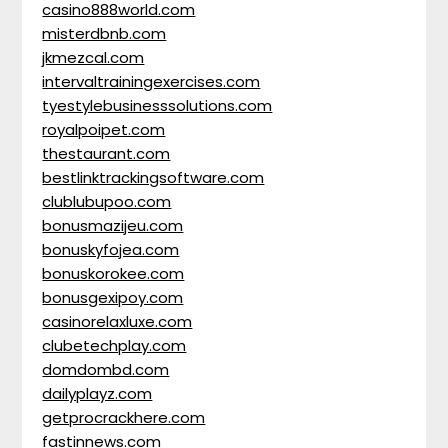
casino888world.com
misterdbnb.com
jkmezcal.com
intervaltrainingexercises.com
tyestylebusinesssolutions.com
royalpoipet.com
thestaurant.com
bestlinktrackingsoftware.com
clublubupoo.com
bonusmazijeu.com
bonuskyfojea.com
bonuskorokee.com
bonusgexipoy.com
casinorelaxluxe.com
clubetechplay.com
domdombd.com
dailyplayz.com
getprocrackhere.com
fastinnews.com