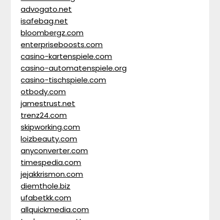
advogato.net
isafebag.net
bloombergz.com
enterpriseboosts.com
casino-kartenspiele.com
casino-automatenspiele.org
casino-tischspiele.com
otbody.com
jamestrust.net
trenz24.com
skipworking.com
loizbeauty.com
anyconverter.com
timespedia.com
jejakkrismon.com
diemthole.biz
ufabetkk.com
allquickmedia.com