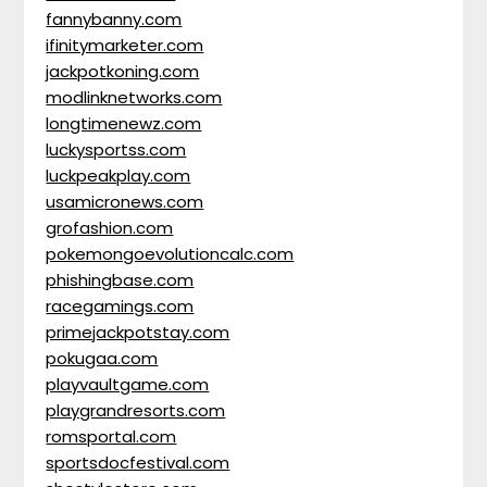
fannybanny.com
ifinitymarketer.com
jackpotkoning.com
modlinknetworks.com
longtimenewz.com
luckysportss.com
luckpeakplay.com
usamicronews.com
grofashion.com
pokemongoevolutioncalc.com
phishingbase.com
racegamings.com
primejackpotstay.com
pokugaa.com
playvaultgame.com
playgrandresorts.com
romsportal.com
sportsdocfestival.com