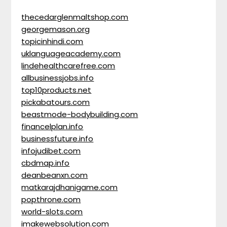
thecedarglenmaltshop.com
georgemason.org
topicinhindi.com
uklanguageacademy.com
lindehealthcarefree.com
allbusinessjobs.info
top10products.net
pickabatours.com
beastmode-bodybuilding.com
financelplan.info
businessfuture.info
infojudibet.com
cbdmap.info
deanbeanxn.com
matkarajdhanigame.com
popthrone.com
world-slots.com
imakewebsolution.com