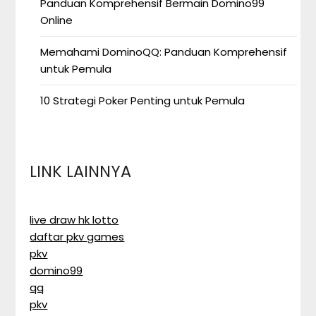
Panduan Komprehensif Bermain Domino99
Online
Memahami DominoQQ: Panduan Komprehensif
untuk Pemula
10 Strategi Poker Penting untuk Pemula
LINK LAINNYA
live draw hk lotto
daftar pkv games
pkv
domino99
qq
pkv