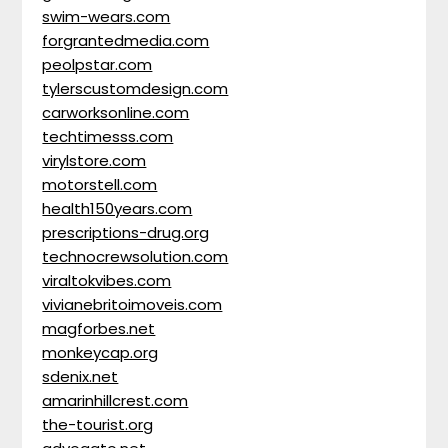
swim-wears.com
forgrantedmedia.com
peolpstar.com
tylerscustomdesign.com
carworksonline.com
techtimesss.com
virylstore.com
motorstell.com
health150years.com
prescriptions-drug.org
technocrewsolution.com
viraltokvibes.com
vivianebritoimoveis.com
magforbes.net
monkeycap.org
sdenix.net
amarinhillcrest.com
the-tourist.org