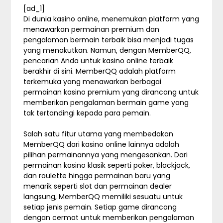
[ad_1]
Di dunia kasino online, menemukan platform yang
menawarkan permainan premium dan
pengalaman bermain terbaik bisa menjadi tugas
yang menakutkan. Namun, dengan MemberQQ,
pencarian Anda untuk kasino online terbaik
berakhir di sini. MemberQQ adalah platform
terkemuka yang menawarkan berbagai
permainan kasino premium yang dirancang untuk
memberikan pengalaman bermain game yang
tak tertandingi kepada para pemain.
Salah satu fitur utama yang membedakan
MemberQQ dari kasino online lainnya adalah
pilihan permainannya yang mengesankan. Dari
permainan kasino klasik seperti poker, blackjack,
dan roulette hingga permainan baru yang
menarik seperti slot dan permainan dealer
langsung, MemberQQ memiliki sesuatu untuk
setiap jenis pemain. Setiap game dirancang
dengan cermat untuk memberikan pengalaman