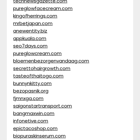
technewsgazette.com
pureglowfacecream.com
kingofherrings.com
mrbetjapan.com
anewentity.biz
appkuala.com
seo7days.com
pureglowcream.com
bloemenbezorgenvandaag.com
secrettohairgrowth.com
tasteofthaitogo.com
bunnynkitty.com
bezopasnik.org
fjmnxga.com
saigonstartransport.com
bangmaxwin.com
infonetive.com
epictacoshop.com
biopuraskinserum.com