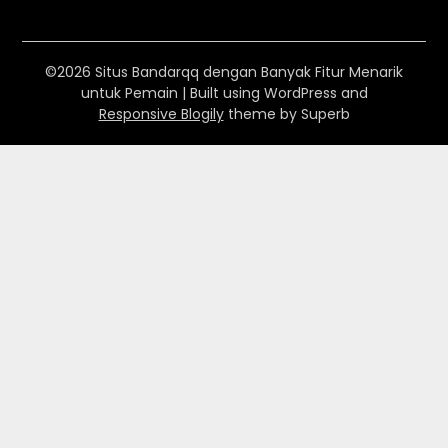
©2026 Situs Bandarqq dengan Banyak Fitur Menarik
untuk Pemain
| Built using WordPress and
Responsive Blogily
theme by Superb