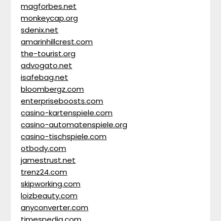
magforbes.net
monkeycap.org
sdenix.net
amarinhillcrest.com
the-tourist.org
advogato.net
isafebag.net
bloombergz.com
enterpriseboosts.com
casino-kartenspiele.com
casino-automatenspiele.org
casino-tischspiele.com
otbody.com
jamestrust.net
trenz24.com
skipworking.com
loizbeauty.com
anyconverter.com
timespedia.com