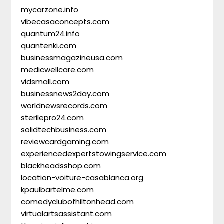
mycarzone.info
vibecasaconcepts.com
quantum24.info
quantenki.com
businessmagazineusa.com
medicwellcare.com
vidsmall.com
businessnews2day.com
worldnewsrecords.com
sterilepro24.com
solidtechbusiness.com
reviewcardgaming.com
experiencedexpertstowingservice.com
blackheadsshop.com
location-voiture-casablanca.org
kpaulbartelme.com
comedyclubofhiltonhead.com
virtualartsassistant.com