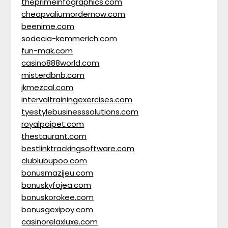
theprimeinfographics.com
cheapvaliumordernow.com
beenime.com
sodecia-kemmerich.com
fun-mak.com
casino888world.com
misterdbnb.com
jkmezcal.com
intervaltrainingexercises.com
tyestylebusinesssolutions.com
royalpoipet.com
thestaurant.com
bestlinktrackingsoftware.com
clublubupoo.com
bonusmazijeu.com
bonuskyfojea.com
bonuskorokee.com
bonusgexipoy.com
casinorelaxluxe.com