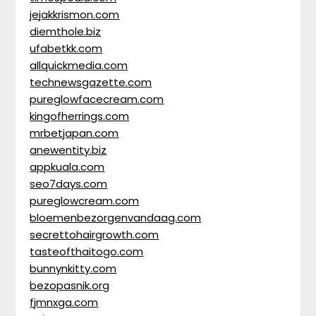
jejakkrismon.com
diemthole.biz
ufabetkk.com
allquickmedia.com
technewsgazette.com
pureglowfacecream.com
kingofherrings.com
mrbetjapan.com
anewentity.biz
appkuala.com
seo7days.com
pureglowcream.com
bloemenbezorgenvandaag.com
secrettohairgrowth.com
tasteofthaitogo.com
bunnynkitty.com
bezopasnik.org
fjmnxga.com