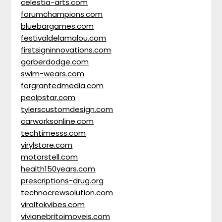
celestia-arts.com
forumchampions.com
bluebargames.com
festivaldelamalou.com
firstsigninnovations.com
garberdodge.com
swim-wears.com
forgrantedmedia.com
peolpstar.com
tylerscustomdesign.com
carworksonline.com
techtimesss.com
virylstore.com
motorstell.com
health150years.com
prescriptions-drug.org
technocrewsolution.com
viraltokvibes.com
vivianebritoimoveis.com