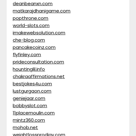
deanbeanxn.com
matkarajdhanigame.com
popthrone.com
world-slots.com
imakewebsolution.com
che-blog.com
pancakecoinz.com
flyfinley.com
prideconsultation.com
hountinglil.info
chakraaffirmations.net
bestjokes4u.com
lustgurgaon.com
geniejaar.com
bobbyslot.com
11placemoulin.com
mintz360.com
mohob.net
weightlossprodigy.com