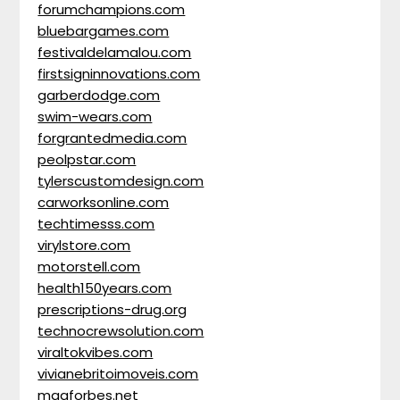
forumchampions.com
bluebargames.com
festivaldelamalou.com
firstsigninnovations.com
garberdodge.com
swim-wears.com
forgrantedmedia.com
peolpstar.com
tylerscustomdesign.com
carworksonline.com
techtimesss.com
virylstore.com
motorstell.com
health150years.com
prescriptions-drug.org
technocrewsolution.com
viraltokvibes.com
vivianebritoimoveis.com
magforbes.net