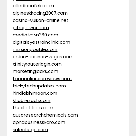
allindiacafela.com
alpineskiracing2007.com
casino-vulkan-online.net
pitrepower.com
mediatown360.com
digitaleyestrainclinic.com
missionposible.com
online-casinos-vegas.com
xfinityrouterlogin.com
marketingjacks.com
topappliancereviews.com
trickytechupdates.com
hindiabhimaan.com
khabresach.com
thecbdblogs.com
autoresearchchemicals.com
apnabusinesskaro.com
suleckiego.com