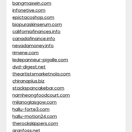
bangmaxwin.com
infonetive.com
epictacoshop.com
biopuraskinserum.com
californiafinances.info
canadafinance.info
nevadamoney.info
rimene.com
ledepanneur-pigalle.com
dvd-digest.net
theartistsmarketnola.com
chiranaplus.biz
stackspancakebar.com
namheongfoodcourt.com
milanoglasgow.com
hallu-forte3.com
hallu-motion24.com
therockskippers.com
granfoss.net