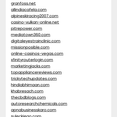
granfoss.net
allindiacafela.com
alpineskiracing2007.com
casino-vulkan-online.net
pitrepower.com
mediatown360.com
digitaleyestrainclinic.com
missionposible.com
online-casinos-vegas.com
xfinityrouterlogin.com
marketingjacks.com
topappliancereviews.com
trickytechupdates.com
hindiabhimaan.com
khabresach.com
thecbdblogs.com
autoresearchchemicals.com
apnabusinesskaro.com
suleckiego.com