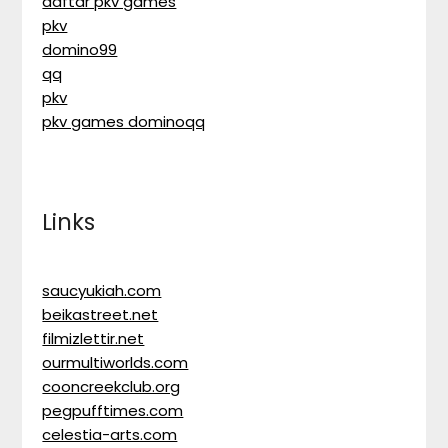
daftar pkv games
pkv
domino99
qq
pkv
pkv games dominoqq
Links
saucyukiah.com
beikastreet.net
filmizlettir.net
ourmultiworlds.com
cooncreekclub.org
pegpufftimes.com
celestia-arts.com