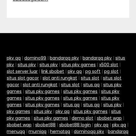
pkv qq
|
domino99
|
bandarqq pkv
|
bandarqq pkv
|
situs
pkv
|
situs pkv
|
situs pkv
|
situs pkv games
|
x500 slot
|
slot server luar
|
link sbobet
|
pkv qq
|
pg soft
|
pg slot
|
situs slot gacor
|
slot anti rungkat
|
situs slot
|
situs slot
gacor
|
slot anti rungkat
|
situs slot
|
situs qq
|
situs pkv
games
|
situs pkv games
|
situs pkv games
|
situs pkv
games
|
situs pkv games
|
situs pkv games
|
situs pkv
games
|
situs pkv games
|
situs qq
|
situs qq
|
situs pkv
|
pkv games
|
situs pkv
|
pkv qq
|
situs pkv games
|
situs
pkv games
|
situs pkv games
|
demo slot
|
sbobet wap
|
sbobet wap
|
sbobet88
|
sbobet88 login
|
pkv qq
|
pkv qq
|
menuqq
|
murniqq
|
hematqq
|
dominoqq pkv
|
bandarqq