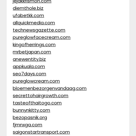
jejakkrismon.com
diemthole.biz
ufabetkk.com
allquickmedia.com
technewsgazette.com
pureglowfacecream.com
kingofherrings.com
mrbetjapan.com
anewentity.biz
appkuala.com
seo7days.com
pureglowcream.com
bloemenbezorgenvandaag.com
secrettohairgrowth.com
tasteofthaitogo.com
bunnynkitty.com
bezopasnik.org
fjmnxga.com
saigonstartransport.com