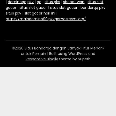
|
dominoqq pkv
|
qq
|
situs pkv
|
sbobet wap
|
situs slot
gacor
|
situs slot gacor
|
situs slot gacor
|
bandarqq pkv
|
situs pkv
|
slot gacor hari ini
|
https://maindomino99.pkvgamesresmi.org/
©2026 Situs Bandarqq dengan Banyak Fitur Menarik
untuk Pemain
| Built using WordPress and
Responsive Blogily
theme by Superb