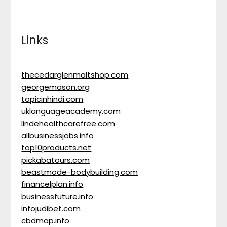
Links
thecedarglenmaltshop.com
georgemason.org
topicinhindi.com
uklanguageacademy.com
lindehealthcarefree.com
allbusinessjobs.info
top10products.net
pickabatours.com
beastmode-bodybuilding.com
financelplan.info
businessfuture.info
infojudibet.com
cbdmap.info