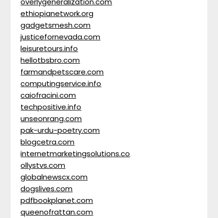
overlygeneralization.com
ethiopianetwork.org
gadgetsmesh.com
justicefornevada.com
leisuretours.info
hellotbsbro.com
farmandpetscare.com
computingservice.info
caiofracini.com
techpositive.info
unseonrang.com
pak-urdu-poetry.com
blogcetra.com
internetmarketingsolutions.co
ollystvs.com
globalnewscx.com
dogslives.com
pdfbookplanet.com
queenofrattan.com