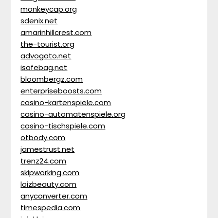
monkeycap.org
sdenix.net
amarinhillcrest.com
the-tourist.org
advogato.net
isafebag.net
bloombergz.com
enterpriseboosts.com
casino-kartenspiele.com
casino-automatenspiele.org
casino-tischspiele.com
otbody.com
jamestrust.net
trenz24.com
skipworking.com
loizbeauty.com
anyconverter.com
timespedia.com