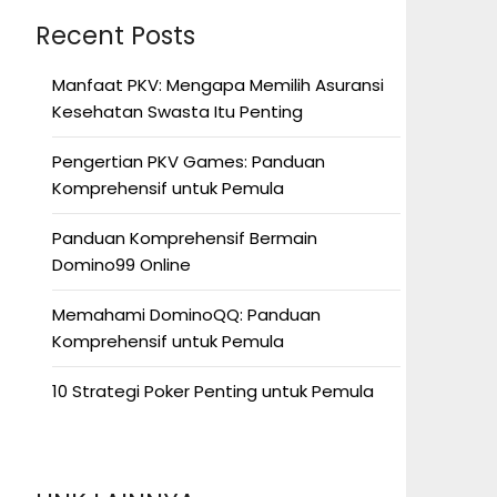
Recent Posts
Manfaat PKV: Mengapa Memilih Asuransi
Kesehatan Swasta Itu Penting
Pengertian PKV Games: Panduan
Komprehensif untuk Pemula
Panduan Komprehensif Bermain
Domino99 Online
Memahami DominoQQ: Panduan
Komprehensif untuk Pemula
10 Strategi Poker Penting untuk Pemula