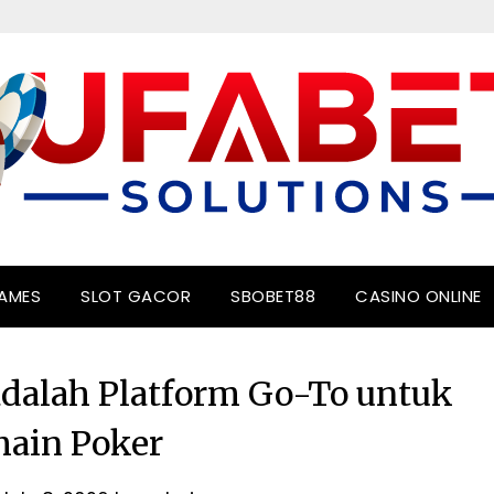
AMES
SLOT GACOR
SBOBET88
CASINO ONLINE
alah Platform Go-To untuk
ain Poker