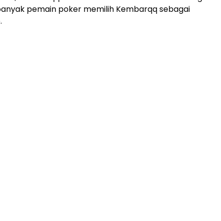
u banyak pemain poker memilih Kembarqq sebagai
.