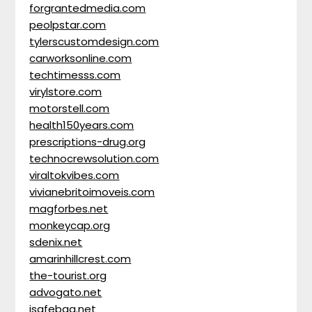
forgrantedmedia.com
peolpstar.com
tylerscustomdesign.com
carworksonline.com
techtimesss.com
virylstore.com
motorstell.com
health150years.com
prescriptions-drug.org
technocrewsolution.com
viraltokvibes.com
vivianebritoimoveis.com
magforbes.net
monkeycap.org
sdenix.net
amarinhillcrest.com
the-tourist.org
advogato.net
isafebag.net