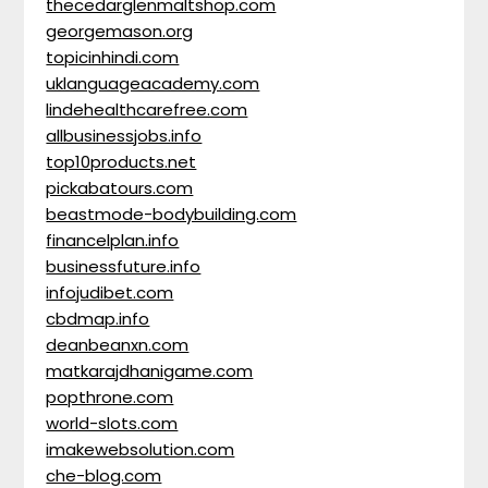
thecedarglenmaltshop.com
georgemason.org
topicinhindi.com
uklanguageacademy.com
lindehealthcarefree.com
allbusinessjobs.info
top10products.net
pickabatours.com
beastmode-bodybuilding.com
financelplan.info
businessfuture.info
infojudibet.com
cbdmap.info
deanbeanxn.com
matkarajdhanigame.com
popthrone.com
world-slots.com
imakewebsolution.com
che-blog.com