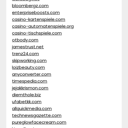
bloombergz.com
enterpriseboosts.com
casino-kartenspiele.com
casino-automatenspiele.org
casino-tischspiele.com
otbody.com
jamestrust.net
trenz24.com
skipworking.com
loizbeauty.com
anyconverter.com
timespedia.com
jejakkrismon.com
diemthole.biz
ufabetkk.com
allquickmedia.com
technewsgazette.com
pureglowfacecream.com