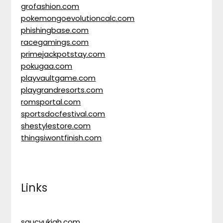
grofashion.com
pokemongoevolutioncalc.com
phishingbase.com
racegamings.com
primejackpotstay.com
pokugaa.com
playvaultgame.com
playgrandresorts.com
romsportal.com
sportsdocfestival.com
shestylestore.com
thingsiwontfinish.com
Links
saucyukiah.com