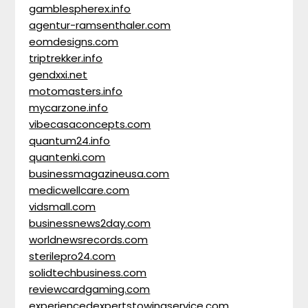
gamblespherex.info
agentur-ramsenthaler.com
eomdesigns.com
triptrekker.info
gendxxi.net
motomasters.info
mycarzone.info
vibecasaconcepts.com
quantum24.info
quantenki.com
businessmagazineusa.com
medicwellcare.com
vidsmall.com
businessnews2day.com
worldnewsrecords.com
sterilepro24.com
solidtechbusiness.com
reviewcardgaming.com
experiencedexpertstowingservice.com