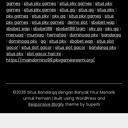
games
|
situs pkv games
|
situs pkv games
|
situs pkv
games
|
situs pkv games
|
situs qq
|
situs qq
|
situs pkv
|
pkv games
|
situs pkv
|
pkv qq
|
situs pkv games
|
situs
pkv games
|
situs pkv games
|
demo slot
|
sbobet wap
|
sbobet wap
|
sbobet88
|
sbobet88 login
|
pkv qq
|
pkv qq
|
menuqq
|
murniqq
|
hematqq
|
dominoqq pkv
|
bandarqq
|
dominoqq pkv
|
qq
|
situs pkv
|
sbobet wap
|
situs slot
gacor
|
situs slot gacor
|
situs slot gacor
|
bandarqq pkv
|
situs pkv
|
slot gacor hari ini
|
https://maindomino99.pkvgamesresmi.org/
©2026 Situs Bandarqq dengan Banyak Fitur Menarik
untuk Pemain
| Built using WordPress and
Responsive Blogily
theme by Superb