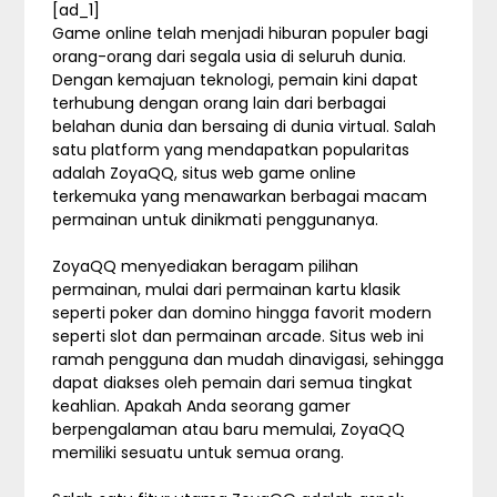
[ad_1]
Game online telah menjadi hiburan populer bagi
orang-orang dari segala usia di seluruh dunia.
Dengan kemajuan teknologi, pemain kini dapat
terhubung dengan orang lain dari berbagai
belahan dunia dan bersaing di dunia virtual. Salah
satu platform yang mendapatkan popularitas
adalah ZoyaQQ, situs web game online
terkemuka yang menawarkan berbagai macam
permainan untuk dinikmati penggunanya.
ZoyaQQ menyediakan beragam pilihan
permainan, mulai dari permainan kartu klasik
seperti poker dan domino hingga favorit modern
seperti slot dan permainan arcade. Situs web ini
ramah pengguna dan mudah dinavigasi, sehingga
dapat diakses oleh pemain dari semua tingkat
keahlian. Apakah Anda seorang gamer
berpengalaman atau baru memulai, ZoyaQQ
memiliki sesuatu untuk semua orang.