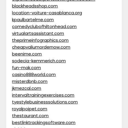
blackheadsshop.com
location-voiture-casablanca.org
kpaulbartelme.com
comedyclubofhiltonhead.com
virtualartsassistant.com
theprimeinfographics.com
cheapvaliumordernow.com
beenime.com
sodecia-kemmerich.com
fun-mak.com
casino888world.com
misterdbnb.com
jkmezcal.com
intervaltrainingexercises.com
tyestylebusinesssolutions.com
royalpoipet.com
thestaurant.com
bestlinktrackingsoftware.com