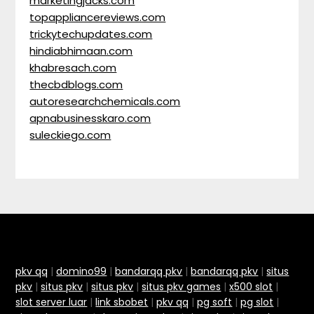
marketingjacks.com
topappliancereviews.com
trickytechupdates.com
hindiabhimaan.com
khabresach.com
thecbdblogs.com
autoresearchchemicals.com
apnabusinesskaro.com
suleckiego.com
pkv qq
|
domino99
|
bandarqq pkv
|
bandarqq pkv
|
situs
pkv
|
situs pkv
|
situs pkv
|
situs pkv games
|
x500 slot
|
slot server luar
|
link sbobet
|
pkv qq
|
pg soft
|
pg slot
|