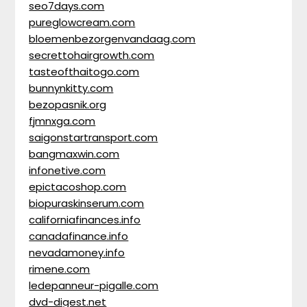
seo7days.com
pureglowcream.com
bloemenbezorgenvandaag.com
secrettohairgrowth.com
tasteofthaitogo.com
bunnynkitty.com
bezopasnik.org
fjmnxga.com
saigonstartransport.com
bangmaxwin.com
infonetive.com
epictacoshop.com
biopuraskinserum.com
californiafinances.info
canadafinance.info
nevadamoney.info
rimene.com
ledepanneur-pigalle.com
dvd-digest.net