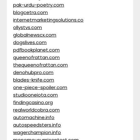
pak-urdu-poetry.com
blogcetra.com
internetmarketingsolutions.co
ollystvs.com
globalnewscx.com
dogslives.com
pdfbookplanet.com
queenofrattan.com
thequeenofrattan.com
denohubpro.com
blades-knife.com
one-piece-spoiler.com
studiooneiota.com
findingcasino.org
realworldcobra.com
automachine.info
autospeedsters.info
wagerchampion.info
monomousumicontest.com