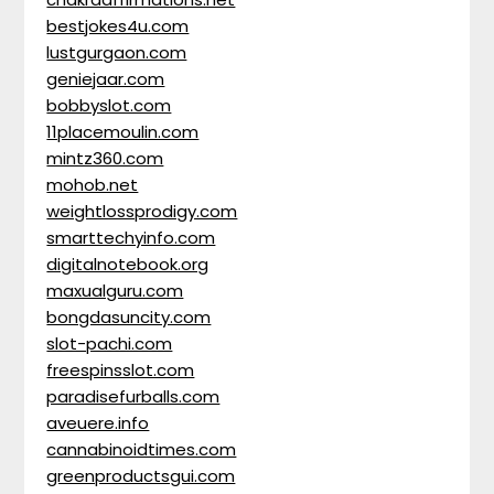
bestjokes4u.com
lustgurgaon.com
geniejaar.com
bobbyslot.com
11placemoulin.com
mintz360.com
mohob.net
weightlossprodigy.com
smarttechyinfo.com
digitalnotebook.org
maxualguru.com
bongdasuncity.com
slot-pachi.com
freespinsslot.com
paradisefurballs.com
aveuere.info
cannabinoidtimes.com
greenproductsgui.com