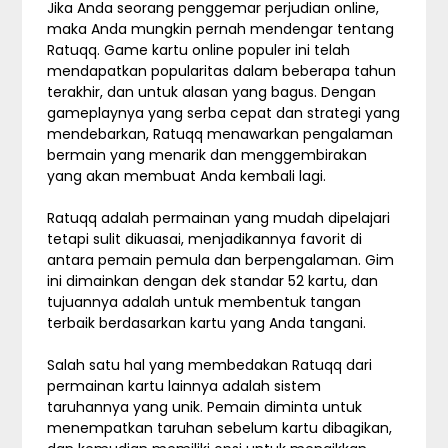
Jika Anda seorang penggemar perjudian online,
maka Anda mungkin pernah mendengar tentang
Ratuqq. Game kartu online populer ini telah
mendapatkan popularitas dalam beberapa tahun
terakhir, dan untuk alasan yang bagus. Dengan
gameplaynya yang serba cepat dan strategi yang
mendebarkan, Ratuqq menawarkan pengalaman
bermain yang menarik dan menggembirakan
yang akan membuat Anda kembali lagi.
Ratuqq adalah permainan yang mudah dipelajari
tetapi sulit dikuasai, menjadikannya favorit di
antara pemain pemula dan berpengalaman. Gim
ini dimainkan dengan dek standar 52 kartu, dan
tujuannya adalah untuk membentuk tangan
terbaik berdasarkan kartu yang Anda tangani.
Salah satu hal yang membedakan Ratuqq dari
permainan kartu lainnya adalah sistem
taruhannya yang unik. Pemain diminta untuk
menempatkan taruhan sebelum kartu dibagikan,