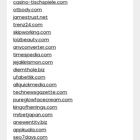
casino-tischspiele.com
otbody.com
jamestrust.net
trenz24.com
skipworking.com
loizbeauty.com
anyconverter.com
timespedia.com
jejakkrismon.com
diemthole.biz
ufabetkk.com
allquickmedia.com
technewsgazette.com
pureglowfacecream.com
kingofherrings.com
mrbetjapan.com
anewentity.biz
appkuala.com
seo7days.com