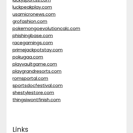
luckpeakplay.com
usamicronews.com
grofashion.com
pokemongoevolutioncalc.com
phishingbase.com
racegamings.com
primejackpotstay.com
pokugaa.com
playvaultgame.com
playgrandresorts.com
romsportal.com
sportsdocfestival.com
shestylestore.com
thingsiwontfinish.com
Links