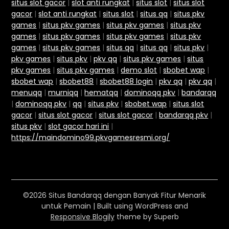
situs slot gacor
|
slot anti rungkat
|
situs slot
|
situs slot
gacor
|
slot anti rungkat
|
situs slot
|
situs qq
|
situs pkv
games
|
situs pkv games
|
situs pkv games
|
situs pkv
games
|
situs pkv games
|
situs pkv games
|
situs pkv
games
|
situs pkv games
|
situs qq
|
situs qq
|
situs pkv
|
pkv games
|
situs pkv
|
pkv qq
|
situs pkv games
|
situs
pkv games
|
situs pkv games
|
demo slot
|
sbobet wap
|
sbobet wap
|
sbobet88
|
sbobet88 login
|
pkv qq
|
pkv qq
|
menuqq
|
murniqq
|
hematqq
|
dominoqq pkv
|
bandarqq
|
dominoqq pkv
|
qq
|
situs pkv
|
sbobet wap
|
situs slot
gacor
|
situs slot gacor
|
situs slot gacor
|
bandarqq pkv
|
situs pkv
|
slot gacor hari ini
|
https://maindomino99.pkvgamesresmi.org/
©2026 Situs Bandarqq dengan Banyak Fitur Menarik
untuk Pemain
| Built using WordPress and
Responsive Blogily
theme by Superb