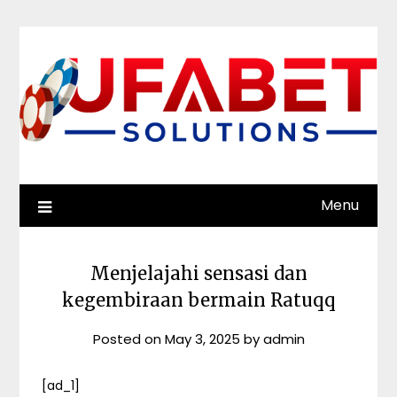
Skip
to
content
Menu
Menjelajahi sensasi dan
kegembiraan bermain Ratuqq
Posted on
May 3, 2025
by
admin
[ad_1]