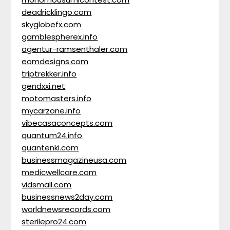
deadricklingo.com
skyglobefx.com
gamblespherex.info
agentur-ramsenthaler.com
eomdesigns.com
triptrekker.info
gendxxi.net
motomasters.info
mycarzone.info
vibecasaconcepts.com
quantum24.info
quantenki.com
businessmagazineusa.com
medicwellcare.com
vidsmall.com
businessnews2day.com
worldnewsrecords.com
sterilepro24.com