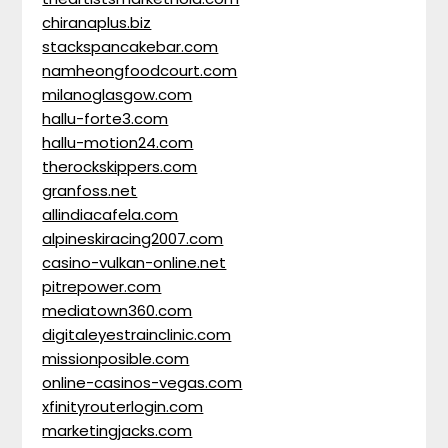
chiranaplus.biz
stackspancakebar.com
namheongfoodcourt.com
milanoglasgow.com
hallu-forte3.com
hallu-motion24.com
therockskippers.com
granfoss.net
allindiacafela.com
alpineskiracing2007.com
casino-vulkan-online.net
pitrepower.com
mediatown360.com
digitaleyestrainclinic.com
missionposible.com
online-casinos-vegas.com
xfinityrouterlogin.com
marketingjacks.com