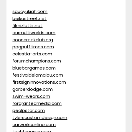
saucyukiah.com
beikastreet.net
filmizlettir.net
ourmultiworlds.com
cooncreekclub.org
pegpufftimes.com
celestia-arts.com
forumchampions.com
bluebargames.com
festivaldelamalou.com
firstsigninnovations.com
garberdodge.com
swim-wears.com
forgrantedmedia.com
peolpstar.com
tylerscustomdesign.com
carworksonline.com
techtimesss.com