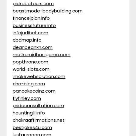
pickabatours.com
beastmode-bodybuilding.com
financelplan.info
businessfuture.info
infojudibet.com
cbdmap.info
deanbeanxn.com
matkarajdhanigame.com
popthrone.com
world-slots.com
imakewebsolution.com
che-blog.com
pancakecoinz.com
flyfinley.com
prideconsultation.com
hountinglil.info
chakraaffirmations.net
bestjokes4u.com
lustgurgaon.com