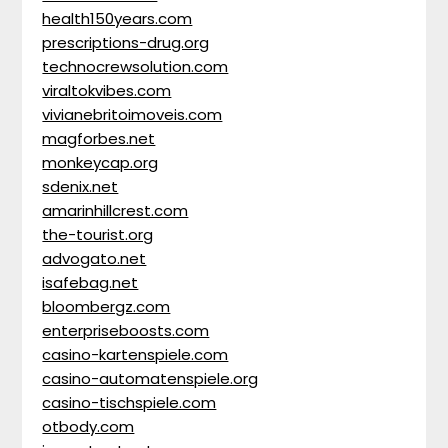
health150years.com
prescriptions-drug.org
technocrewsolution.com
viraltokvibes.com
vivianebritoimoveis.com
magforbes.net
monkeycap.org
sdenix.net
amarinhillcrest.com
the-tourist.org
advogato.net
isafebag.net
bloombergz.com
enterpriseboosts.com
casino-kartenspiele.com
casino-automatenspiele.org
casino-tischspiele.com
otbody.com