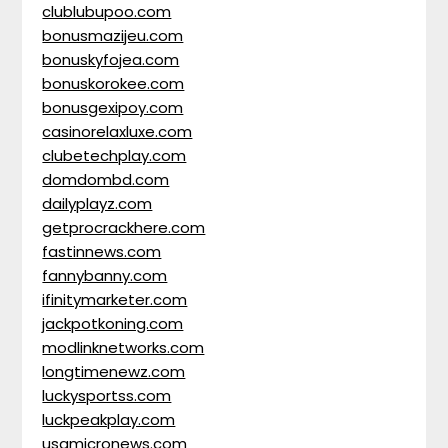
clublubupoo.com
bonusmazijeu.com
bonuskyfojea.com
bonuskorokee.com
bonusgexipoy.com
casinorelaxluxe.com
clubetechplay.com
domdombd.com
dailyplayz.com
getprocrackhere.com
fastinnews.com
fannybanny.com
ifinitymarketer.com
jackpotkoning.com
modlinknetworks.com
longtimenewz.com
luckysportss.com
luckpeakplay.com
usamicronews.com