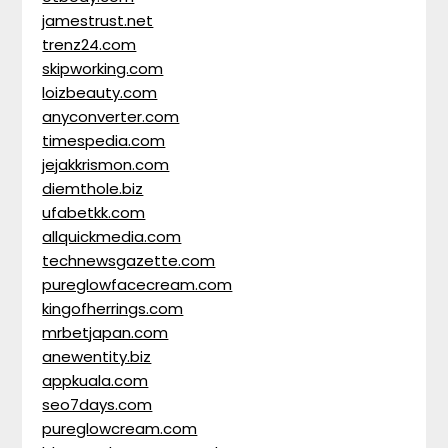
jamestrust.net
trenz24.com
skipworking.com
loizbeauty.com
anyconverter.com
timespedia.com
jejakkrismon.com
diemthole.biz
ufabetkk.com
allquickmedia.com
technewsgazette.com
pureglowfacecream.com
kingofherrings.com
mrbetjapan.com
anewentity.biz
appkuala.com
seo7days.com
pureglowcream.com