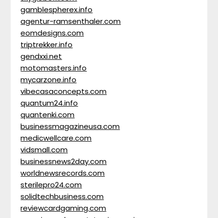
gamblespherex.info
agentur-ramsenthaler.com
eomdesigns.com
triptrekker.info
gendxxi.net
motomasters.info
mycarzone.info
vibecasaconcepts.com
quantum24.info
quantenki.com
businessmagazineusa.com
medicwellcare.com
vidsmall.com
businessnews2day.com
worldnewsrecords.com
sterilepro24.com
solidtechbusiness.com
reviewcardgaming.com