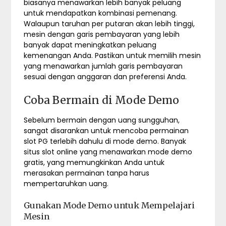
biasanya menawarkan lebih banyak peluang
untuk mendapatkan kombinasi pemenang.
Walaupun taruhan per putaran akan lebih tinggi,
mesin dengan garis pembayaran yang lebih
banyak dapat meningkatkan peluang
kemenangan Anda. Pastikan untuk memilih mesin
yang menawarkan jumlah garis pembayaran
sesuai dengan anggaran dan preferensi Anda.
Coba Bermain di Mode Demo
Sebelum bermain dengan uang sungguhan,
sangat disarankan untuk mencoba permainan
slot PG terlebih dahulu di mode demo. Banyak
situs slot online yang menawarkan mode demo
gratis, yang memungkinkan Anda untuk
merasakan permainan tanpa harus
mempertaruhkan uang.
Gunakan Mode Demo untuk Mempelajari
Mesin