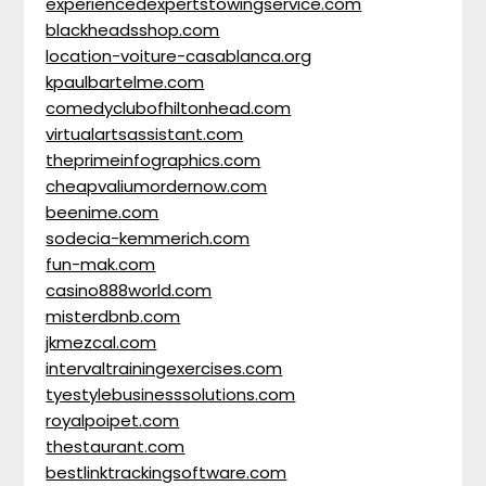
experiencedexpertstowingservice.com
blackheadsshop.com
location-voiture-casablanca.org
kpaulbartelme.com
comedyclubofhiltonhead.com
virtualartsassistant.com
theprimeinfographics.com
cheapvaliumordernow.com
beenime.com
sodecia-kemmerich.com
fun-mak.com
casino888world.com
misterdbnb.com
jkmezcal.com
intervaltrainingexercises.com
tyestylebusinesssolutions.com
royalpoipet.com
thestaurant.com
bestlinktrackingsoftware.com