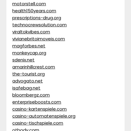
motorstell.com
health150years.com
prescriptions-drug.org
technocrewsolution.com
viraltokvibes.com
vivianebritoimoveis.com
magforbes.net
monkeycap.org
sdenix.net
amarinhillcrest.com
the-tourist.org
advogato.net
isafebag.net
bloombergz.com
enterpriseboosts.com
casino-kartenspiele.com
casino-automatenspiele.org
casino-tischspiele.com
otbody.com