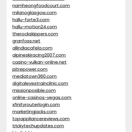
namheongfoodcourt.com
milanoglasgow.com
hallu-forte3.com
hallu-motion24.com
therockskippers.com
granfoss.net
allindiacafela.com
alpineskiracing2007.com
casino-vulkan-online.net
pitrepower.com
mediatown360.com
digitaleyestrainclinic.com
missionposible.com
online-casinos-vegas.com
xfinityrouterlogin.com
marketingjacks.com
topappliancereviews.com
trickytechupdates.com