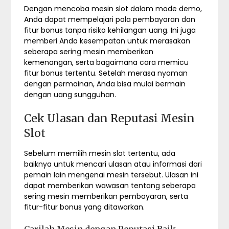
Dengan mencoba mesin slot dalam mode demo,
Anda dapat mempelajari pola pembayaran dan
fitur bonus tanpa risiko kehilangan uang. Ini juga
memberi Anda kesempatan untuk merasakan
seberapa sering mesin memberikan
kemenangan, serta bagaimana cara memicu
fitur bonus tertentu. Setelah merasa nyaman
dengan permainan, Anda bisa mulai bermain
dengan uang sungguhan.
Cek Ulasan dan Reputasi Mesin
Slot
Sebelum memilih mesin slot tertentu, ada
baiknya untuk mencari ulasan atau informasi dari
pemain lain mengenai mesin tersebut. Ulasan ini
dapat memberikan wawasan tentang seberapa
sering mesin memberikan pembayaran, serta
fitur-fitur bonus yang ditawarkan.