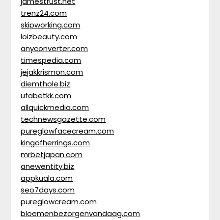
jamestrust.net
trenz24.com
skipworking.com
loizbeauty.com
anyconverter.com
timespedia.com
jejakkrismon.com
diemthole.biz
ufabetkk.com
allquickmedia.com
technewsgazette.com
pureglowfacecream.com
kingofherrings.com
mrbetjapan.com
anewentity.biz
appkuala.com
seo7days.com
pureglowcream.com
bloemenbezorgenvandaag.com