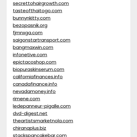
secrettohairgrowth.com
tasteofthaitogo.com
bunnynkitty.com
bezopasnik.org
fjmnxga.com
saigonstartransport.com
bangmaxwin.com
infonetive.com
epictacoshop.com
biopuraskinserum.com
californiafinances.info
canadafinance.info
nevadamoney.info
rimene.com
ledepanneur-pigalle.com
dvd-digest.net
theartistsmarketnola.com
chiranaplus.biz
stackspancakebar.com