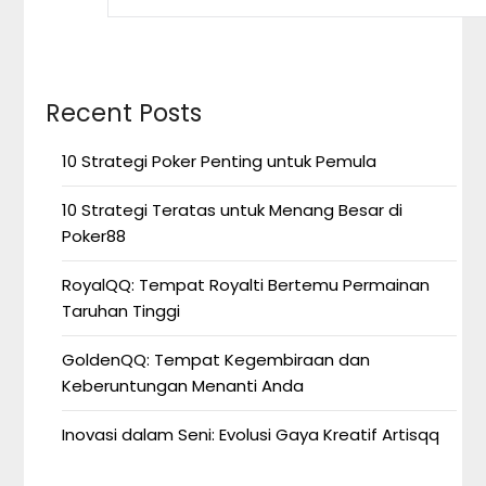
Recent Posts
10 Strategi Poker Penting untuk Pemula
10 Strategi Teratas untuk Menang Besar di
Poker88
RoyalQQ: Tempat Royalti Bertemu Permainan
Taruhan Tinggi
GoldenQQ: Tempat Kegembiraan dan
Keberuntungan Menanti Anda
Inovasi dalam Seni: Evolusi Gaya Kreatif Artisqq