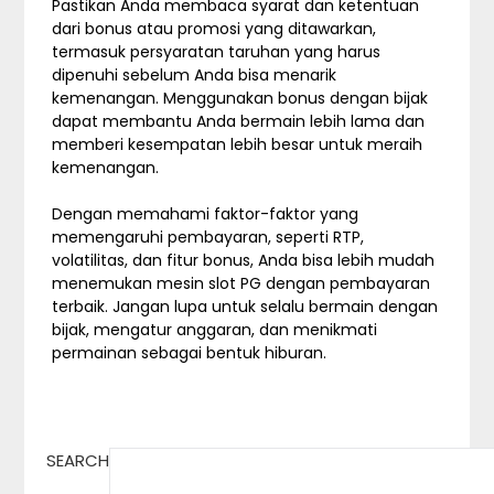
Pastikan Anda membaca syarat dan ketentuan
dari bonus atau promosi yang ditawarkan,
termasuk persyaratan taruhan yang harus
dipenuhi sebelum Anda bisa menarik
kemenangan. Menggunakan bonus dengan bijak
dapat membantu Anda bermain lebih lama dan
memberi kesempatan lebih besar untuk meraih
kemenangan.
Dengan memahami faktor-faktor yang
memengaruhi pembayaran, seperti RTP,
volatilitas, dan fitur bonus, Anda bisa lebih mudah
menemukan mesin slot PG dengan pembayaran
terbaik. Jangan lupa untuk selalu bermain dengan
bijak, mengatur anggaran, dan menikmati
permainan sebagai bentuk hiburan.
SEARCH