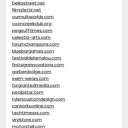
beikastreet.net
filmizlettir.net
ourmultiworlds.com
cooncreekclub.org
pegpufftimes.com
celestia-arts.com
forumchampions.com
bluebargames.com
festivaldelamalou.com
firstsigninnovations.com
garberdodge.com
swim-wears.com
forgrantedmedia.com
peolpstar.com
tylerscustomdesign.com
carworksonline.com
techtimesss.com
virylstore.com
motorstell.com