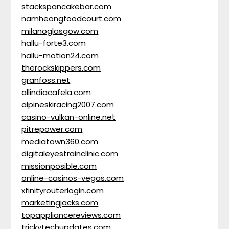
stackspancakebar.com
namheongfoodcourt.com
milanoglasgow.com
hallu-forte3.com
hallu-motion24.com
therockskippers.com
granfoss.net
allindiacafela.com
alpineskiracing2007.com
casino-vulkan-online.net
pitrepower.com
mediatown360.com
digitaleyestrainclinic.com
missionposible.com
online-casinos-vegas.com
xfinityrouterlogin.com
marketingjacks.com
topappliancereviews.com
trickytechupdates.com