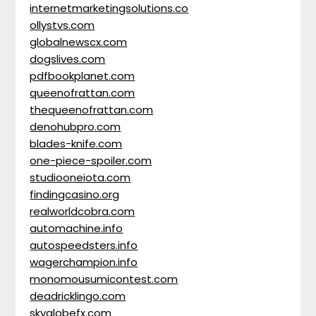
internetmarketingsolutions.co
ollystvs.com
globalnewscx.com
dogslives.com
pdfbookplanet.com
queenofrattan.com
thequeenofrattan.com
denohubpro.com
blades-knife.com
one-piece-spoiler.com
studiooneiota.com
findingcasino.org
realworldcobra.com
automachine.info
autospeedsters.info
wagerchampion.info
monomousumicontest.com
deadricklingo.com
skyglobefx.com