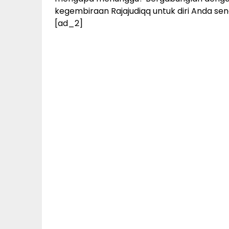
kegembiraan Rajajudiqq untuk diri Anda send
[ad_2]