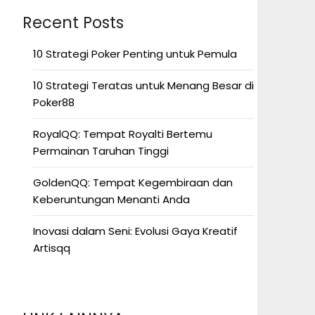
Recent Posts
10 Strategi Poker Penting untuk Pemula
10 Strategi Teratas untuk Menang Besar di
Poker88
RoyalQQ: Tempat Royalti Bertemu
Permainan Taruhan Tinggi
GoldenQQ: Tempat Kegembiraan dan
Keberuntungan Menanti Anda
Inovasi dalam Seni: Evolusi Gaya Kreatif
Artisqq