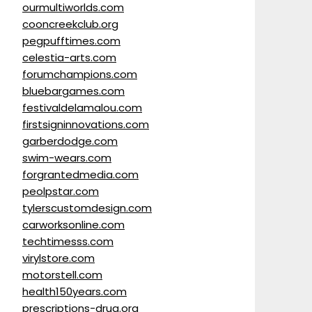
ourmultiworlds.com
cooncreekclub.org
pegpufftimes.com
celestia-arts.com
forumchampions.com
bluebargames.com
festivaldelamalou.com
firstsigninnovations.com
garberdodge.com
swim-wears.com
forgrantedmedia.com
peolpstar.com
tylerscustomdesign.com
carworksonline.com
techtimesss.com
virylstore.com
motorstell.com
health150years.com
prescriptions-drug.org