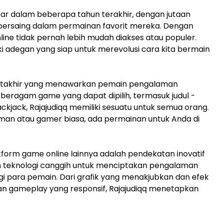
esar dalam beberapa tahun terakhir, dengan jutaan
 bersaing dalam permainan favorit mereka. Dengan
line tidak pernah lebih mudah diakses atau populer.
 adegan yang siap untuk merevolusi cara kita bermain
mutakhir yang menawarkan pemain pengalaman
eragam game yang dapat dipilih, termasuk judul -
ackjack, Rajajudiqq memiliki sesuatu untuk semua orang.
man atau gamer biasa, ada permainan untuk Anda di
form game online lainnya adalah pendekatan inovatif
n teknologi canggih untuk menciptakan pengalaman
 para pemain. Dari grafik yang menakjubkan dan efek
f dan gameplay yang responsif, Rajajudiqq menetapkan