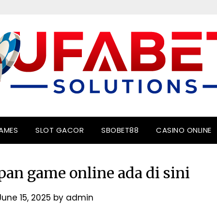
AMES
SLOT GACOR
SBOBET88
CASINO ONLINE
pan game online ada di sini
June 15, 2025
by
admin