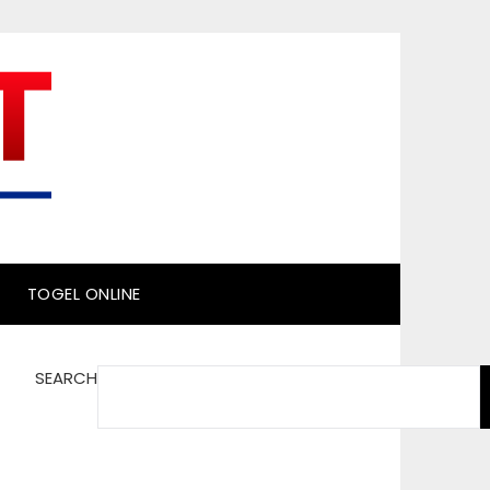
TOGEL ONLINE
SEARCH