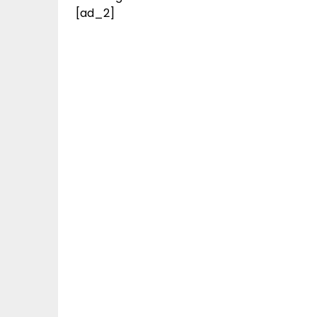
[ad_2]