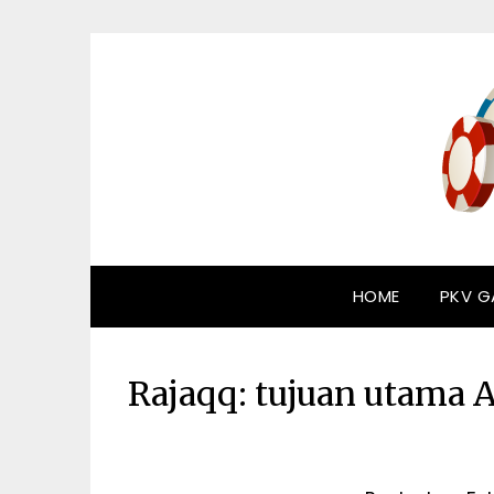
Skip
to
content
HOME
PKV G
Rajaqq: tujuan utama 