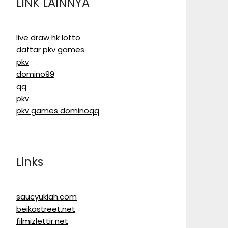
LINK LAINNYA
live draw hk lotto
daftar pkv games
pkv
domino99
qq
pkv
pkv games dominoqq
Links
saucyukiah.com
beikastreet.net
filmizlettir.net