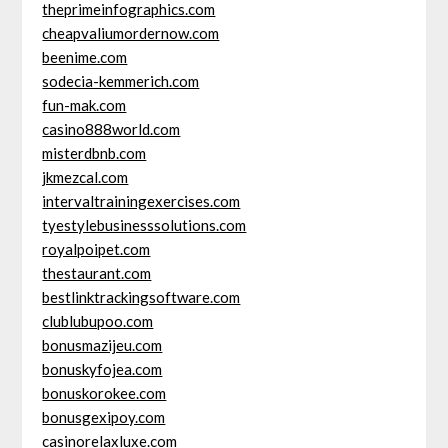
theprimeinfographics.com
cheapvaliumordernow.com
beenime.com
sodecia-kemmerich.com
fun-mak.com
casino888world.com
misterdbnb.com
jkmezcal.com
intervaltrainingexercises.com
tyestylebusinesssolutions.com
royalpoipet.com
thestaurant.com
bestlinktrackingsoftware.com
clublubupoo.com
bonusmazijeu.com
bonuskyfojea.com
bonuskorokee.com
bonusgexipoy.com
casinorelaxluxe.com