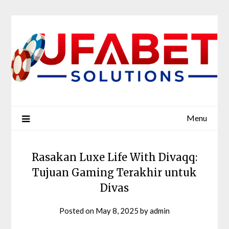
Skip
to
content
Menu
Rasakan Luxe Life With Divaqq:
Tujuan Gaming Terakhir untuk
Divas
Posted on
May 8, 2025
by
admin