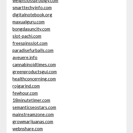
weightlossprodigy.com
smarttechyinfo.com
digitalnotebook.org
maxualguru.com
bongdasuncity.com
slot-pachi.com
freespinsslot.com
paradisefurballs.com
aveuere.info
cannabinoidtimes.com
greenproductsgui.com
healthconcerning.com
rojgarind.com
fewhour.com
18minutetimer.com
semanticseostars.com
mainstreamzone.com
growmarijuanas.com
webnshare.com