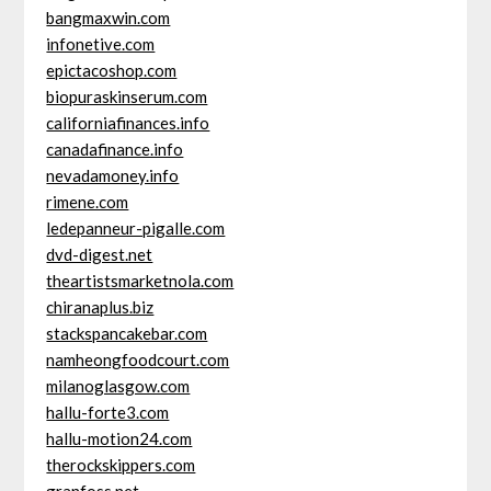
bangmaxwin.com
infonetive.com
epictacoshop.com
biopuraskinserum.com
californiafinances.info
canadafinance.info
nevadamoney.info
rimene.com
ledepanneur-pigalle.com
dvd-digest.net
theartistsmarketnola.com
chiranaplus.biz
stackspancakebar.com
namheongfoodcourt.com
milanoglasgow.com
hallu-forte3.com
hallu-motion24.com
therockskippers.com