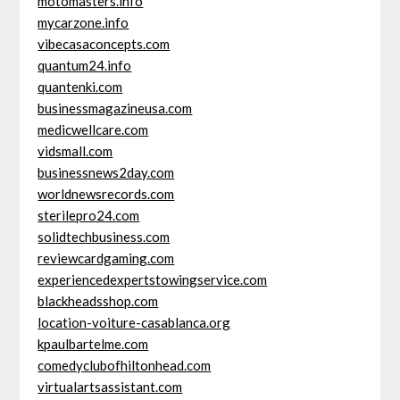
motomasters.info
mycarzone.info
vibecasaconcepts.com
quantum24.info
quantenki.com
businessmagazineusa.com
medicwellcare.com
vidsmall.com
businessnews2day.com
worldnewsrecords.com
sterilepro24.com
solidtechbusiness.com
reviewcardgaming.com
experiencedexpertstowingservice.com
blackheadsshop.com
location-voiture-casablanca.org
kpaulbartelme.com
comedyclubofhiltonhead.com
virtualartsassistant.com