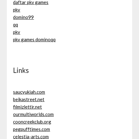
daftar pkv games
pkv
domino99
qq
pkv
pkv games dominoqq
Links
saucyukiah.com
beikastreet.net
filmizlettir.net
ourmultiworlds.com
cooncreekclub.org
pegpufftimes.com
celestia-arts.com