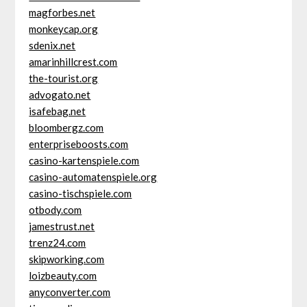
magforbes.net
monkeycap.org
sdenix.net
amarinhillcrest.com
the-tourist.org
advogato.net
isafebag.net
bloombergz.com
enterpriseboosts.com
casino-kartenspiele.com
casino-automatenspiele.org
casino-tischspiele.com
otbody.com
jamestrust.net
trenz24.com
skipworking.com
loizbeauty.com
anyconverter.com