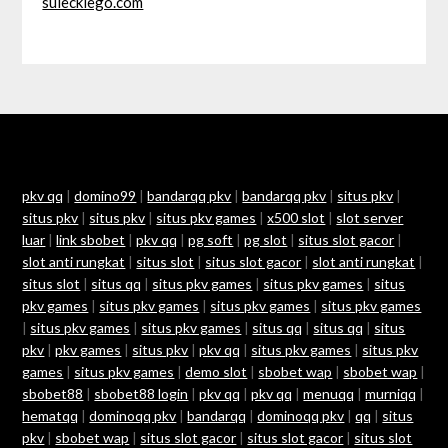
suleckiego.com
pkv qq
|
domino99
|
bandarqq pkv
|
bandarqq pkv
|
situs pkv
|
situs pkv
|
situs pkv
|
situs pkv games
|
x500 slot
|
slot server
luar
|
link sbobet
|
pkv qq
|
pg soft
|
pg slot
|
situs slot gacor
|
slot anti rungkat
|
situs slot
|
situs slot gacor
|
slot anti rungkat
|
situs slot
|
situs qq
|
situs pkv games
|
situs pkv games
|
situs
pkv games
|
situs pkv games
|
situs pkv games
|
situs pkv games
|
situs pkv games
|
situs pkv games
|
situs qq
|
situs qq
|
situs
pkv
|
pkv games
|
situs pkv
|
pkv qq
|
situs pkv games
|
situs pkv
games
|
situs pkv games
|
demo slot
|
sbobet wap
|
sbobet wap
|
sbobet88
|
sbobet88 login
|
pkv qq
|
pkv qq
|
menuqq
|
murniqq
|
hematqq
|
dominoqq pkv
|
bandarqq
|
dominoqq pkv
|
qq
|
situs
pkv
|
sbobet wap
|
situs slot gacor
|
situs slot gacor
|
situs slot