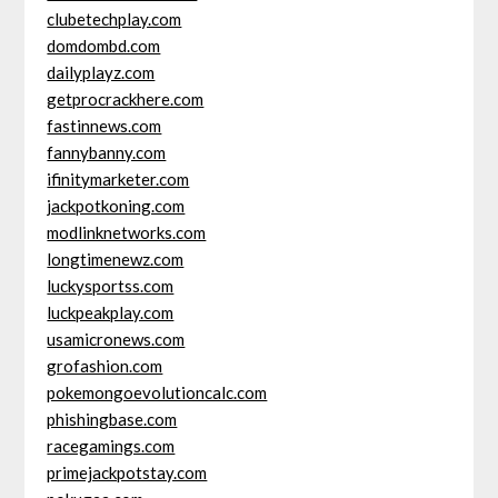
clubetechplay.com
domdombd.com
dailyplayz.com
getprocrackhere.com
fastinnews.com
fannybanny.com
ifinitymarketer.com
jackpotkoning.com
modlinknetworks.com
longtimenewz.com
luckysportss.com
luckpeakplay.com
usamicronews.com
grofashion.com
pokemongoevolutioncalc.com
phishingbase.com
racegamings.com
primejackpotstay.com