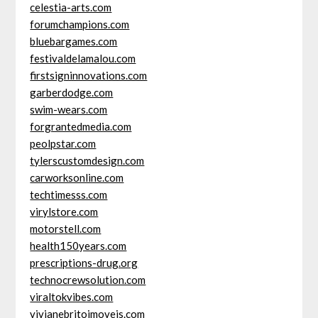
celestia-arts.com
forumchampions.com
bluebargames.com
festivaldelamalou.com
firstsigninnovations.com
garberdodge.com
swim-wears.com
forgrantedmedia.com
peolpstar.com
tylerscustomdesign.com
carworksonline.com
techtimesss.com
virylstore.com
motorstell.com
health150years.com
prescriptions-drug.org
technocrewsolution.com
viraltokvibes.com
vivianebritoimoveis.com