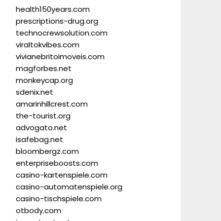
health150years.com
prescriptions-drug.org
technocrewsolution.com
viraltokvibes.com
vivianebritoimoveis.com
magforbes.net
monkeycap.org
sdenix.net
amarinhillcrest.com
the-tourist.org
advogato.net
isafebag.net
bloombergz.com
enterpriseboosts.com
casino-kartenspiele.com
casino-automatenspiele.org
casino-tischspiele.com
otbody.com