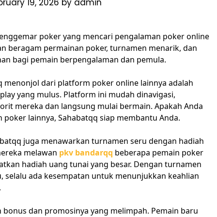
bruary 19, 2026
by
admin
penggemar poker yang mencari pengalaman poker online
n beragam permainan poker, turnamen menarik, dan
lihan bagi pemain berpengalaman dan pemula.
menonjol dari platform poker online lainnya adalah
y yang mulus. Platform ini mudah dinavigasi,
t mereka dan langsung mulai bermain. Apakah Anda
an poker lainnya, Sahabatqq siap membantu Anda.
abatqq juga menawarkan turnamen seru dengan hadiah
 mereka melawan
pkv bandarqq
beberapa pemain poker
patkan hadiah uang tunai yang besar. Dengan turnamen
, selalu ada kesempatan untuk menunjukkan keahlian
.
lah bonus dan promosinya yang melimpah. Pemain baru