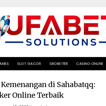
AMES
SLOT GACOR
SBOBET88
CASINO ONLINE
 Kemenangan di Sahabatqq:
ker Online Terbaik