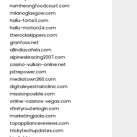
namheongfoodcourt.com
milanoglasgow.com
hallu-forte3.com
hallu-motion24.com
therockskippers.com
granfoss.net
allindiacafela.com
alpineskiracing2007.com
casino-vulkan-online.net
pitrepower.com
mediatown360.com
digitaleyestrainclinic.com
missionposible.com
online-casinos-vegas.com
xfinityrouterlogin.com
marketingjacks.com
topappliancereviews.com
trickytechupdates.com