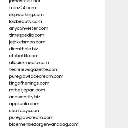
jamestrust.net
trenz24.com
skipworking.com
loizbeauty.com
anyconverter.com
timespedia.com
jejakkrismon.com
diemthole.biz
ufabetkk.com
allquickmedia.com
technewsgazette.com
pureglowfacecream.com
kingofherrings.com
mrbetjapan.com
anewentity.biz
appkuala.com
seo7days.com
pureglowcream.com
bloemenbezorgenvandaag.com