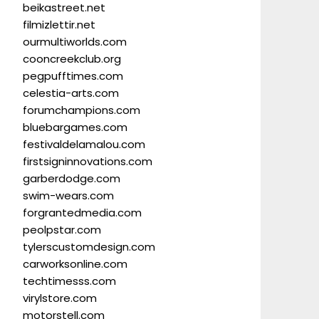
beikastreet.net
filmizlettir.net
ourmultiworlds.com
cooncreekclub.org
pegpufftimes.com
celestia-arts.com
forumchampions.com
bluebargames.com
festivaldelamalou.com
firstsigninnovations.com
garberdodge.com
swim-wears.com
forgrantedmedia.com
peolpstar.com
tylerscustomdesign.com
carworksonline.com
techtimesss.com
virylstore.com
motorstell.com