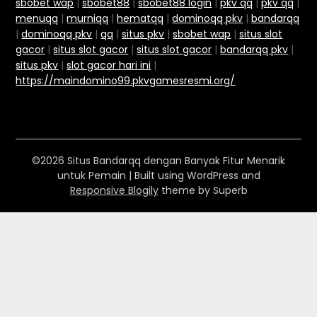
sbobet wap
|
sbobet88
|
sbobet88 login
|
pkv qq
|
pkv qq
|
menuqq
|
murniqq
|
hematqq
|
dominoqq pkv
|
bandarqq
|
dominoqq pkv
|
qq
|
situs pkv
|
sbobet wap
|
situs slot
gacor
|
situs slot gacor
|
situs slot gacor
|
bandarqq pkv
|
situs pkv
|
slot gacor hari ini
|
https://maindomino99.pkvgamesresmi.org/
©2026 Situs Bandarqq dengan Banyak Fitur Menarik
untuk Pemain
| Built using WordPress and
Responsive Blogily
theme by Superb