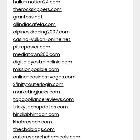
hallu-motion24.com
therockskippers.com
granfoss.net
allindiacafela.com
alpineskiracing2007.com
casino-vulkan-online.net
pitrepower.com
mediatown360.com
digitaleyestrainclinic.com
missionposible.com
online-casinos-vegas.com
xfinityrouterlogin.com
marketingjacks.com
topappliancereviews.com
trickytechupdates.com
hindiabhimaan.com
khabresach.com
thecbdblogs.com
autoresearchchemicals.com