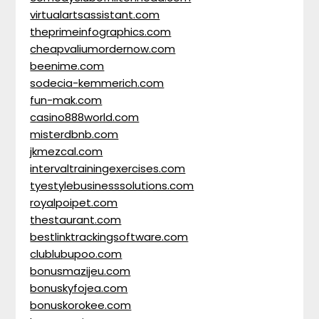
virtualartsassistant.com
theprimeinfographics.com
cheapvaliumordernow.com
beenime.com
sodecia-kemmerich.com
fun-mak.com
casino888world.com
misterdbnb.com
jkmezcal.com
intervaltrainingexercises.com
tyestylebusinesssolutions.com
royalpoipet.com
thestaurant.com
bestlinktrackingsoftware.com
clublubupoo.com
bonusmazijeu.com
bonuskyfojea.com
bonuskorokee.com