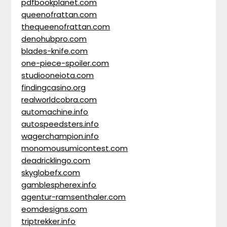
pdfbookplanet.com
queenofrattan.com
thequeenofrattan.com
denohubpro.com
blades-knife.com
one-piece-spoiler.com
studiooneiota.com
findingcasino.org
realworldcobra.com
automachine.info
autospeedsters.info
wagerchampion.info
monomousumicontest.com
deadricklingo.com
skyglobefx.com
gamblespherex.info
agentur-ramsenthaler.com
eomdesigns.com
triptrekker.info