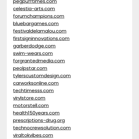
pegpufftimes.com
celestia-arts.com
forumchampions.com
bluebargames.com
festivaldelamalou.com
firstsigninnovations.com
garberdodge.com
swim-wears.com
forgrantedmedia.com
peolpstar.com
tylerscustomdesign.com
carworksonline.com
techtimesss.com
virylstore.com
motorstell.com
health150years.com
prescriptions-drug.org
technocrewsolution.com
viraltokvibes.com