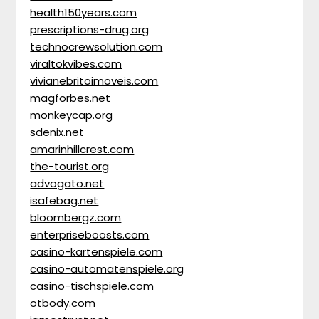
health150years.com
prescriptions-drug.org
technocrewsolution.com
viraltokvibes.com
vivianebritoimoveis.com
magforbes.net
monkeycap.org
sdenix.net
amarinhillcrest.com
the-tourist.org
advogato.net
isafebag.net
bloombergz.com
enterpriseboosts.com
casino-kartenspiele.com
casino-automatenspiele.org
casino-tischspiele.com
otbody.com