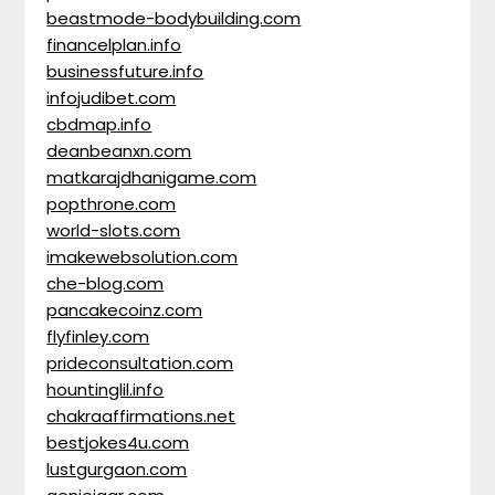
beastmode-bodybuilding.com
financelplan.info
businessfuture.info
infojudibet.com
cbdmap.info
deanbeanxn.com
matkarajdhanigame.com
popthrone.com
world-slots.com
imakewebsolution.com
che-blog.com
pancakecoinz.com
flyfinley.com
prideconsultation.com
hountinglil.info
chakraaffirmations.net
bestjokes4u.com
lustgurgaon.com