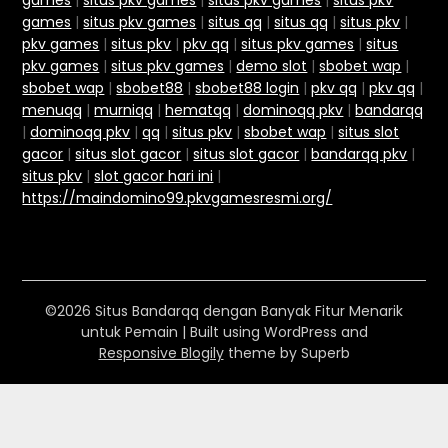
games
|
situs pkv games
|
situs pkv games
|
situs pkv
games
|
situs pkv games
|
situs qq
|
situs qq
|
situs pkv
|
pkv games
|
situs pkv
|
pkv qq
|
situs pkv games
|
situs
pkv games
|
situs pkv games
|
demo slot
|
sbobet wap
|
sbobet wap
|
sbobet88
|
sbobet88 login
|
pkv qq
|
pkv qq
|
menuqq
|
murniqq
|
hematqq
|
dominoqq pkv
|
bandarqq
|
dominoqq pkv
|
qq
|
situs pkv
|
sbobet wap
|
situs slot
gacor
|
situs slot gacor
|
situs slot gacor
|
bandarqq pkv
|
situs pkv
|
slot gacor hari ini
|
https://maindomino99.pkvgamesresmi.org/
©2026 Situs Bandarqq dengan Banyak Fitur Menarik
untuk Pemain
| Built using WordPress and
Responsive Blogily
theme by Superb