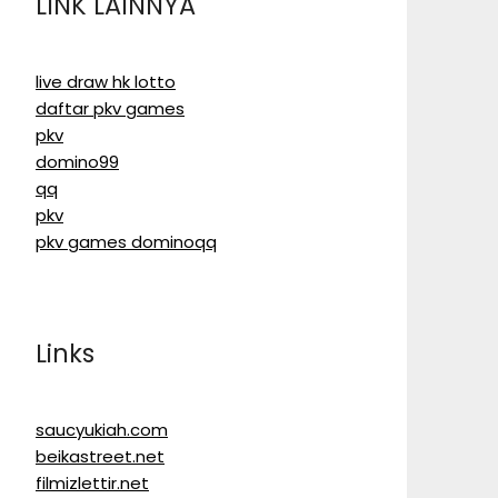
LINK LAINNYA
live draw hk lotto
daftar pkv games
pkv
domino99
qq
pkv
pkv games dominoqq
Links
saucyukiah.com
beikastreet.net
filmizlettir.net