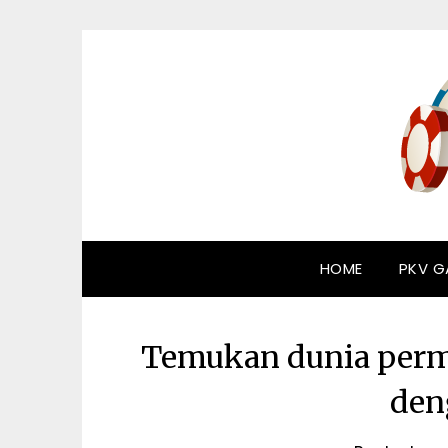
Skip
to
content
HOME
PKV G
Temukan dunia perm
den