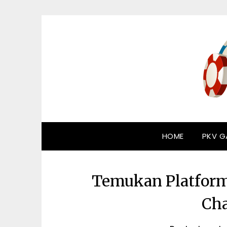
Skip
to
content
HOME
PKV G
Temukan Platform
Ch