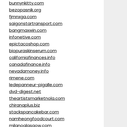
bunnynkitty.com
bezopasnik.org
fjmnxga.com
saigonstartransport.com
bangmaxwin.com
infonetive.com
epictacoshop.com
biopuraskinserum.com
californiafinances.info
canadafinance.info
nevadamoney.info
rimene.com
ledepanneur-pigalle.com
dvd-digest.net
theartistsmarketnola.com
chiranaplus.biz
stackspancakebar.com
namheongfoodcourt.com
milanoglasgow.com