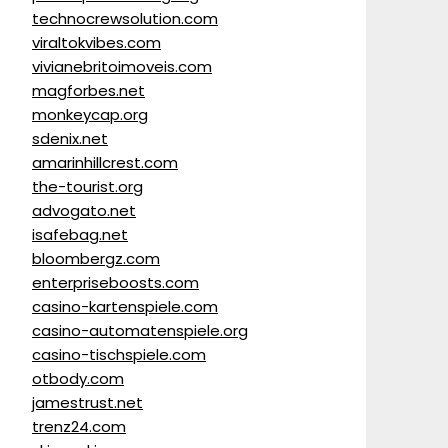
technocrewsolution.com
viraltokvibes.com
vivianebritoimoveis.com
magforbes.net
monkeycap.org
sdenix.net
amarinhillcrest.com
the-tourist.org
advogato.net
isafebag.net
bloombergz.com
enterpriseboosts.com
casino-kartenspiele.com
casino-automatenspiele.org
casino-tischspiele.com
otbody.com
jamestrust.net
trenz24.com