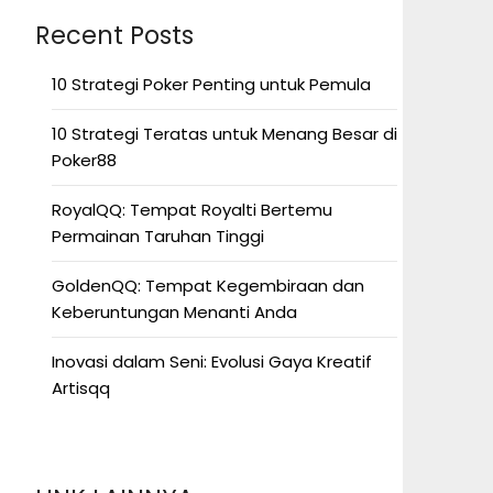
Recent Posts
10 Strategi Poker Penting untuk Pemula
10 Strategi Teratas untuk Menang Besar di
Poker88
RoyalQQ: Tempat Royalti Bertemu
Permainan Taruhan Tinggi
GoldenQQ: Tempat Kegembiraan dan
Keberuntungan Menanti Anda
Inovasi dalam Seni: Evolusi Gaya Kreatif
Artisqq