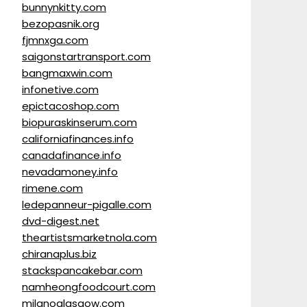
bunnynkitty.com
bezopasnik.org
fjmnxga.com
saigonstartransport.com
bangmaxwin.com
infonetive.com
epictacoshop.com
biopuraskinserum.com
californiafinances.info
canadafinance.info
nevadamoney.info
rimene.com
ledepanneur-pigalle.com
dvd-digest.net
theartistsmarketnola.com
chiranaplus.biz
stackspancakebar.com
namheongfoodcourt.com
milanoglasgow.com