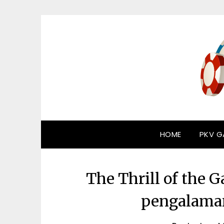
Skip
to
content
HOME
PKV G
The Thrill of the
pengalaman