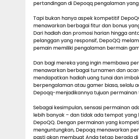
pertandingan di Depoqq pengalaman yang
Tapi bukan hanya aspek kompetitif DepoQQ
menawarkan berbagai fitur dan bonus yan
Dari hadiah dan promosi harian hingga a
pelanggan yang responsif, DepoQQ melamp
pemain memiliki pengalaman bermain game
Dan bagi mereka yang ingin membawa perm
menawarkan berbagai turnamen dan acara
mendapatkan hadiah uang tunai dan imbala
berpengalaman atau gamer biasa, selalu ad
Depoqq-menjadikannya tujuan permainan t
Sebagai kesimpulan, sensasi permainan a
lebih banyak – dan tidak ada tempat yang l
DepoQQ. Dengan permainan yang kompetitif,
menguntungkan, Depoqq menawarkan peng
pasti akan membuat Anda tetap berada di 