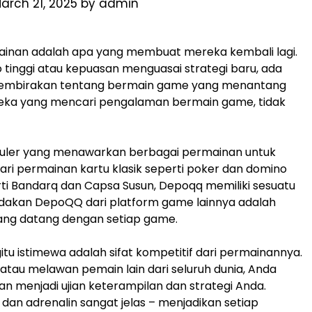
arch 21, 2025
by
admin
rmainan adalah apa yang membuat mereka kembali lagi.
ko tinggi atau kepuasan menguasai strategi baru, ada
ggembirakan tentang bermain game yang menantang
reka yang mencari pengalaman bermain game, tidak
uler yang menawarkan berbagai permainan untuk
ari permainan kartu klasik seperti poker dan domino
erti Bandarq dan Capsa Susun, Depoqq memiliki sesuatu
dakan DepoQQ dari platform game lainnya adalah
ang datang dengan setiap game.
u istimewa adalah sifat kompetitif dari permainannya.
au melawan pemain lain dari seluruh dunia, Anda
n menjadi ujian keterampilan dan strategi Anda.
 dan adrenalin sangat jelas – menjadikan setiap