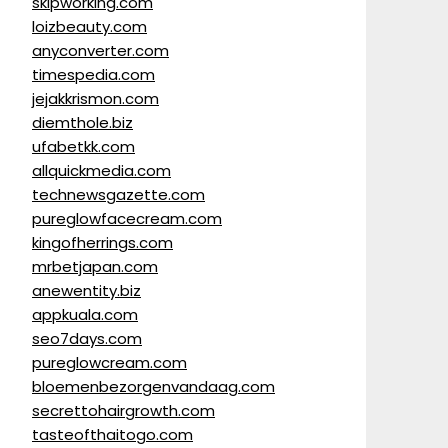
skipworking.com
loizbeauty.com
anyconverter.com
timespedia.com
jejakkrismon.com
diemthole.biz
ufabetkk.com
allquickmedia.com
technewsgazette.com
pureglowfacecream.com
kingofherrings.com
mrbetjapan.com
anewentity.biz
appkuala.com
seo7days.com
pureglowcream.com
bloemenbezorgenvandaag.com
secrettohairgrowth.com
tasteofthaitogo.com