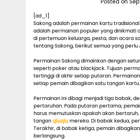
Posted on
Sep
[ad_1]
Sakong adalah permainan kartu tradisional 
adalah permainan populer yang dinikmati o
di pertemuan keluarga, pesta, dan acara sos
tentang Sakong, berikut semua yang perlu 
Permainan Sakong dimainkan dengan setump
seperti poker atau blackjack. Tujuan perma
tertinggi di akhir setiap putaran. Permain
setiap pemain dibagikan satu tangan kartu.
Permainan ini dibagi menjadi tiga babak, d
pertaruhan. Pada putaran pertama, pemain
harus memutuskan apakah akan bertaruh, 
tangan
qiuqiu
mereka. Di babak kedua, pema
Terakhir, di babak ketiga, pemain dibagikan
berlangsung.