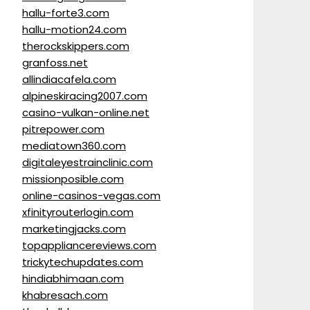
hallu-forte3.com
hallu-motion24.com
therockskippers.com
granfoss.net
allindiacafela.com
alpineskiracing2007.com
casino-vulkan-online.net
pitrepower.com
mediatown360.com
digitaleyestrainclinic.com
missionposible.com
online-casinos-vegas.com
xfinityrouterlogin.com
marketingjacks.com
topappliancereviews.com
trickytechupdates.com
hindiabhimaan.com
khabresach.com