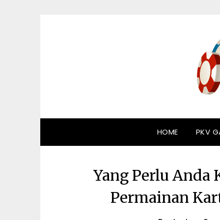
Skip
to
content
HOME
PKV G
Yang Perlu Anda 
Permainan Kart