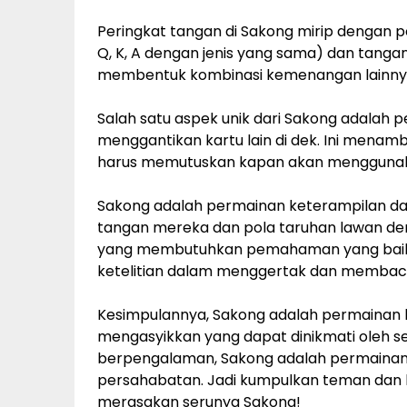
Peringkat tangan di Sakong mirip dengan pok
Q, K, A dengan jenis yang sama) dan tangan
membentuk kombinasi kemenangan lainnya sepe
Salah satu aspek unik dari Sakong adalah 
menggantikan kartu lain di dek. Ini mena
harus memutuskan kapan akan menggunakan
Sakong adalah permainan keterampilan d
tangan mereka dan pola taruhan lawan de
yang membutuhkan pemahaman yang baik te
ketelitian dalam menggertak dan membaca
Kesimpulannya, Sakong adalah permainan k
mengasyikkan yang dapat dinikmati oleh s
berpengalaman, Sakong adalah permainan
persahabatan. Jadi kumpulkan teman dan k
merasakan serunya Sakong!